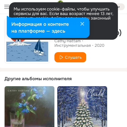
Войти
Мы используем cookie-файлы, чтобы улучшить
сервисы для вас. Если ваш возраст менее 13 лет,
настроить cookie-файлы должен ваш законный
Сингл
представитель.
Больше информации
Информация о контенте
Разрешить все
Настроить
на платформе — здесь
The Sea (Piano Solo)
Cathy Hattam
Инструментальная
2020
Слушать
Другие альбомы исполнителя