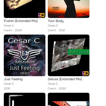
Pushin (Extended Mix)
Your Body
Cesar C
Cesar C
Сингл
2020
Сингл
2021
Just Feeling
Deluxe (Extended Mix)
Cesar C
Cesar C
2019
Сингл
2020