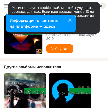
Войти
Мы используем cookie-файлы, чтобы улучшить
сервисы для вас. Если ваш возраст менее 13 лет,
настроить cookie-файлы должен ваш законный
Альбом
представитель.
Больше информации
Информация о контенте
Разрешить все
Настроить
на платформе — здесь
Luxury Drum's
Cesar C
Танцевальная
Хаус
2019
Слушать
Другие альбомы исполнителя