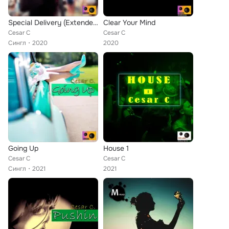
Special Delivery (Extended Mix)
Clear Your Mind
Cesar C
Cesar C
Сингл
2020
2020
Going Up
House 1
Cesar C
Cesar C
Сингл
2021
2021