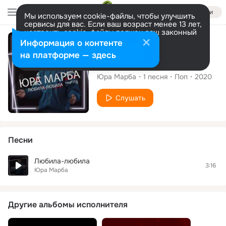
Войти
Мы используем cookie-файлы, чтобы улучшить
сервисы для вас. Если ваш возраст менее 13 лет,
настроить cookie-файлы должен ваш законный
представитель.
Больше информации
Сингл
Информация о контенте
Разрешить все
Настроить
на платформе — здесь
Любила-любила
Юра Марба
1
песня
Поп
2020
Слушать
Песни
Любила-любила
3:16
Юра Марба
Другие альбомы исполнителя