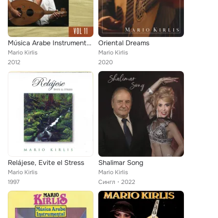
Música Arabe Instrumental Vol.11
Oriental Dreams
Mario Kirlis
Mario Kirlis
2012
2020
Relájese, Evite el Stress
Shalimar Song
Mario Kirlis
Mario Kirlis
1997
Сингл
2022