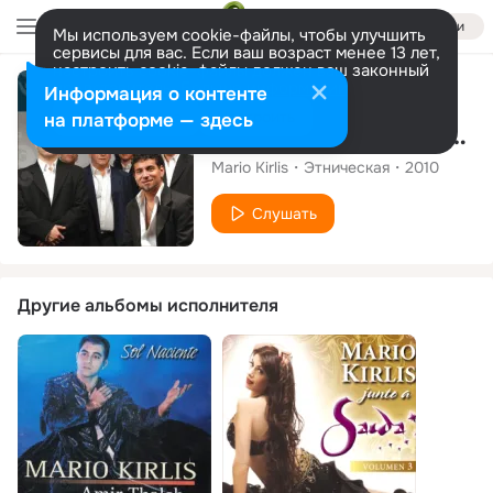
Войти
Мы используем cookie-файлы, чтобы улучшить
сервисы для вас. Если ваш возраст менее 13 лет,
настроить cookie-файлы должен ваш законный
представитель.
Больше информации
Альбом
Информация о контенте
Разрешить все
Настроить
на платформе — здесь
Musica Arabe Instrumental Vol. IX
Mario Kirlis
Этническая
2010
Слушать
Другие альбомы исполнителя