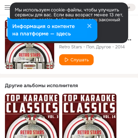
Войти
Мы используем cookie-файлы, чтобы улучшить
сервисы для вас. Если ваш возраст менее 13 лет,
настроить cookie-файлы должен ваш законный
представитель.
Больше информации
Альбом
Информация о контенте
Разрешить все
Настроить
на платформе — здесь
Top Karaoke Classics, Vol. 32
Retro Stars
Поп
Другое
2014
Слушать
Другие альбомы исполнителя