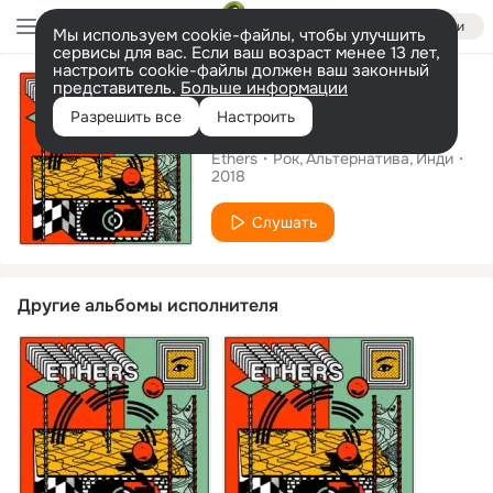
Войти
Мы используем cookie-файлы, чтобы улучшить
сервисы для вас. Если ваш возраст менее 13 лет,
настроить cookie-файлы должен ваш законный
Сингл
представитель.
Больше информации
Разрешить все
Настроить
Something
Ethers
Рок
Альтернатива
Инди
2018
Слушать
Другие альбомы исполнителя