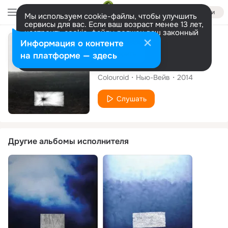
Войти
Мы используем cookie-файлы, чтобы улучшить
сервисы для вас. Если ваш возраст менее 13 лет,
настроить cookie-файлы должен ваш законный
представитель.
Больше информации
Альбом
Информация о контенте
Разрешить все
Настроить
на платформе — здесь
Long Play
Colouroid
Нью-Вейв
2014
Слушать
Другие альбомы исполнителя