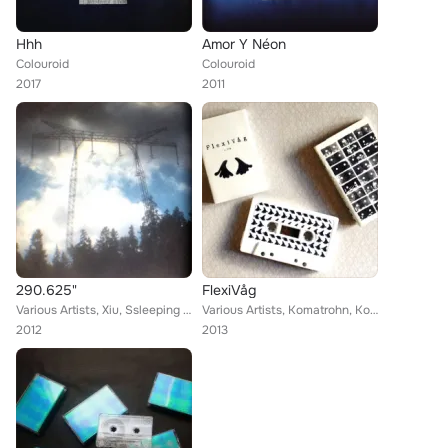
Hhh
Amor Y Néon
Colouroid
Colouroid
2017
2011
290.625"
FlexiVåg
Various Artists, Xiu, Ssleeping Desiress, A Terrible Splendour, Ortrotasce, Tannhäuser Gate, Facit, Futility, Black People, :Cod...
Various Artists, Komatrohn, Kord, Colouroid, Video Look
2012
2013