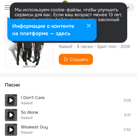
Войти
Мы используем cookie-файлы, чтобы улучшить
сервисы для вас. Если ваш возраст менее 13 лет,
настроить cookie-файлы должен ваш законный
представитель.
Больше информации
Альбом
Информация о контенте
Разрешить все
Настроить
на платформе — здесь
I Don't Care
Naked!
5
песен
Брит-поп
2018
Слушать
Песни
I Don't Care
3:05
Naked!
So Alone
3:37
Naked!
Weakest Guy
2:52
Naked!