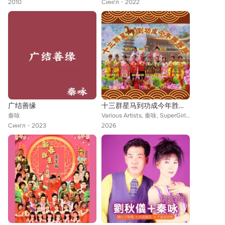
2010
Сингл
2022
广结善缘
十三群星马到功成今年胜胜胜
秦咏
Various Artists, 秦咏, SuperGirls, 张仰兴, 刘燕燕, 苏飞, 刘玲玲, 李燕萍, 云翔, 胡慧萍, 陈建彬
Сингл
2023
2026