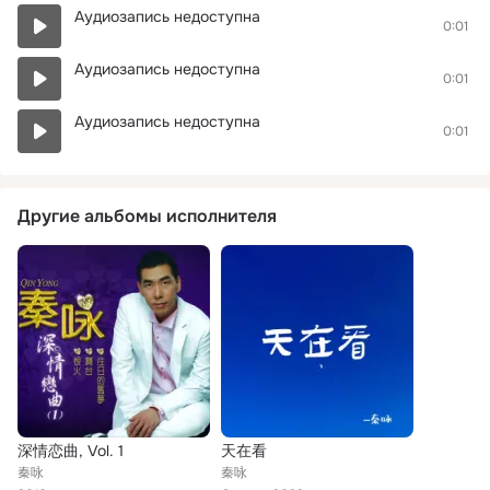
Аудиозапись недоступна
0:01
Аудиозапись недоступна
0:01
Аудиозапись недоступна
0:01
Другие альбомы исполнителя
深情恋曲, Vol. 1
天在看
秦咏
秦咏