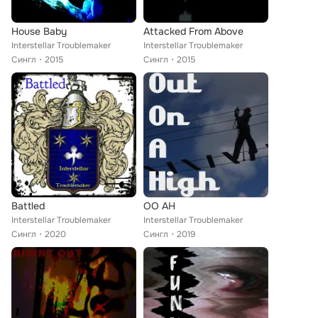
House Baby
Attacked From Above
Interstellar Troublemaker
Interstellar Troublemaker
Сингл
2015
Сингл
2015
Battled
OO AH
Interstellar Troublemaker
Interstellar Troublemaker
Сингл
2020
Сингл
2019