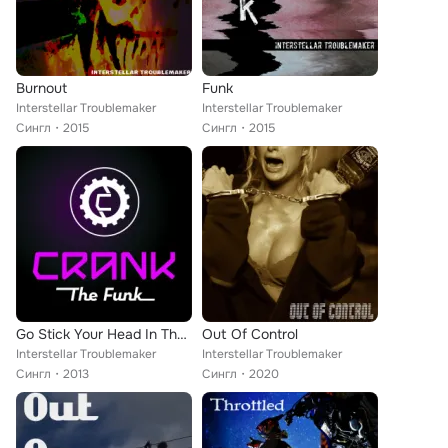
Burnout
Funk
Interstellar Troublemaker
Interstellar Troublemaker
Сингл
2015
Сингл
2015
Go Stick Your Head In That Speaker
Out Of Control
Interstellar Troublemaker
Interstellar Troublemaker
Сингл
2013
Сингл
2020