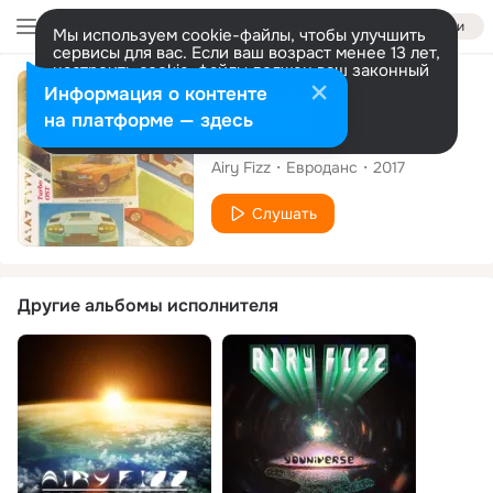
Войти
Мы используем cookie-файлы, чтобы улучшить
сервисы для вас. Если ваш возраст менее 13 лет,
настроить cookie-файлы должен ваш законный
представитель.
Больше информации
Сингл
Информация о контенте
Разрешить все
Настроить
на платформе — здесь
Turbo
Airy Fizz
Евроданс
2017
Слушать
Другие альбомы исполнителя