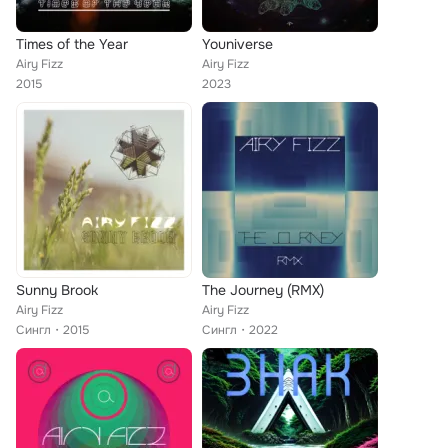
Times of the Year
Youniverse
Airy Fizz
Airy Fizz
2015
2023
Sunny Brook
The Journey (RMX)
Airy Fizz
Airy Fizz
Сингл
2015
Сингл
2022