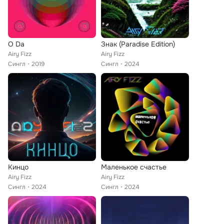
O Da
Знак (Paradise Edition)
Airy Fizz
Airy Fizz
Сингл
2019
Сингл
2024
Кинцо
Маленькое счастье
Airy Fizz
Airy Fizz
Сингл
2024
Сингл
2024