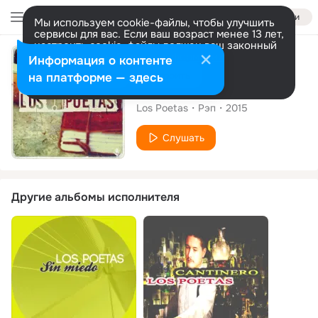
Войти
Мы используем cookie-файлы, чтобы улучшить
сервисы для вас. Если ваш возраст менее 13 лет,
настроить cookie-файлы должен ваш законный
представитель.
Больше информации
Альбом
Информация о контенте
Разрешить все
Настроить
на платформе — здесь
Los Poetas
Los Poetas
Рэп
2015
Слушать
Другие альбомы исполнителя