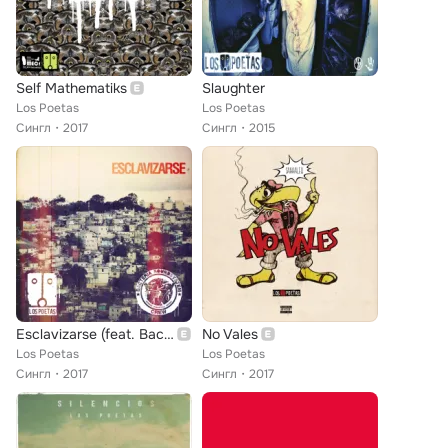
Self Mathematiks
Slaughter
Los Poetas
Los Poetas
Сингл
2017
Сингл
2015
Esclavizarse (feat. Bacteria Soundsystem Crew)
No Vales
Los Poetas
Los Poetas
Сингл
2017
Сингл
2017