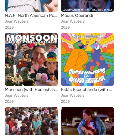
N.A.P. North American Poetry
Modus Operandi
Juan Wauters
Juan Wauters
2026
2026
Monsoon (with Homeshake)
Estás Escuchando (with El David Aguilar)
Juan Wauters
Juan Wauters
2026
2026