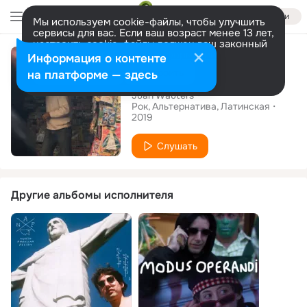
Войти
Мы используем cookie-файлы, чтобы улучшить
сервисы для вас. Если ваш возраст менее 13 лет,
настроить cookie-файлы должен ваш законный
Сингл
представитель.
Больше информации
Информация о контенте
Letter
Разрешить все
Настроить
на платформе — здесь
Juan Wauters
Рок
Альтернатива
Латинская
2019
Слушать
Другие альбомы исполнителя