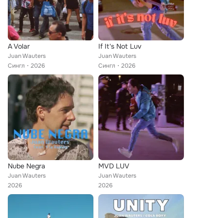
A Volar
If It's Not Luv
Juan Wauters
Juan Wauters
Сингл
2026
Сингл
2026
Nube Negra
MVD LUV
Juan Wauters
Juan Wauters
2026
2026