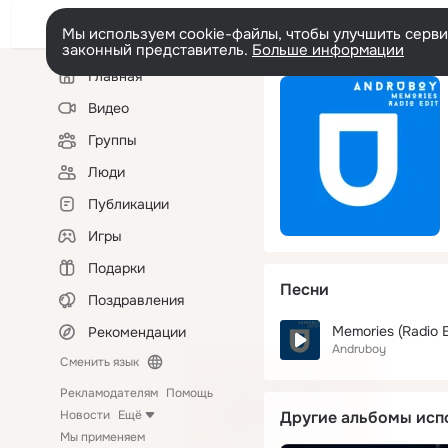
Мы используем cookie-файлы, чтобы улучшить сервис
законный представитель.
Больше информации
Левая
Главная
колонка
Видео
Группы
Люди
Публикации
Игры
Подарки
Песни
Поздравления
Memories (Radio E
Рекомендации
Andruboy
Сменить язык
Рекламодателям
Помощь
Новости
Ещё
Другие альбомы исп
Мы применяем