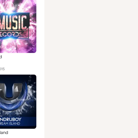
d
015
land