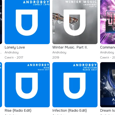
Lonely Love
Winter Music. Part II.
Comman
otrance, Dream Travel, Victor Tayne, Andruboy, Luis de Poda, Loucura, May Wen Ritchie, Anthem201...
Andruboy
Andruboy
Andruboy
Сингл
2017
2019
Сингл
2
Rise (Radio Edit)
Infection (Radio Edit)
Dream Is