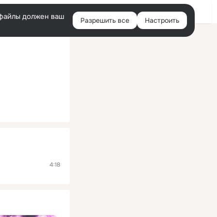
Помощь
Войти
й
e-файлы должен ваш
Разрешить все
Настроить
Правая
колонка
4:18