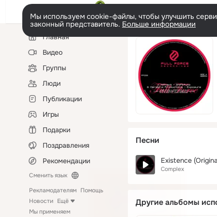
Мы используем cookie-файлы, чтобы улучшить сервис
законный представитель.
Больше информации
Левая
Главная
колонка
Видео
Группы
Люди
Публикации
Игры
Подарки
Песни
Поздравления
Existence (Origina
Рекомендации
Complex
Сменить язык
Рекламодателям
Помощь
Новости
Ещё
Другие альбомы исп
Мы применяем