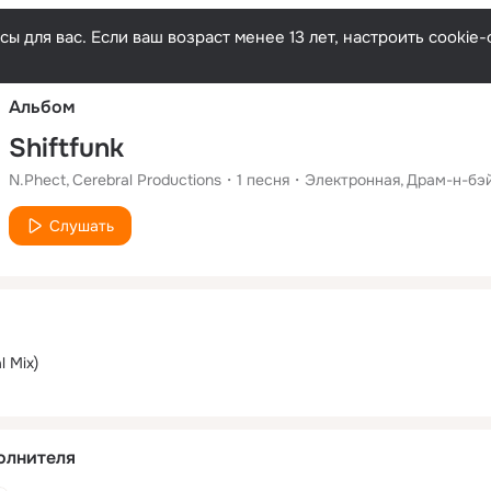
Русски
ы для вас. Если ваш возраст менее 13 лет, настроить cooki
Альбом
Shiftfunk
N.Phect
Cerebral Productions
1
песня
Электронная
Драм-н-бэ
Слушать
l Mix)
олнителя