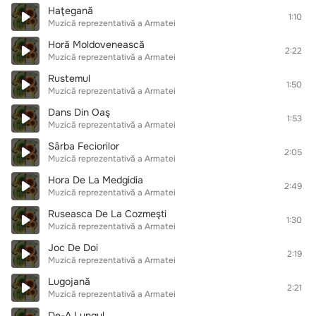
Haţegană
1:10
Muzică reprezentativă a Armatei
Horă Moldovenească
2:22
Muzică reprezentativă a Armatei
Rustemul
1:50
Muzică reprezentativă a Armatei
Dans Din Oaş
1:53
Muzică reprezentativă a Armatei
Sârba Feciorilor
2:05
Muzică reprezentativă a Armatei
Hora De La Medgidia
2:49
Muzică reprezentativă a Armatei
Ruseasca De La Cozmeşti
1:30
Muzică reprezentativă a Armatei
Joc De Doi
2:19
Muzică reprezentativă a Armatei
Lugojană
2:21
Muzică reprezentativă a Armatei
De-A Lungul