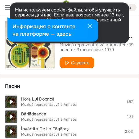
Войти
Мы используем cookie-файлы, чтобы улучшить
сервисы для вас. Если ваш возраст менее 13 лет,
настроить cookie-файлы должен ваш законный
Альбом
представитель.
Больше информации
Информация о контенте
Разрешить все
Настроить
на платформе — здесь
Jocuri Populare Româneşti
Muzică reprezentativă a Armatei
19
песен
Этническая
1979
Слушать
Песни
Hora Lui Dobrică
1:57
Muzică reprezentativă a Armatei
Bârlădeanca
1:31
Muzică reprezentativă a Armatei
Învârtita De La Făgăraş
2:03
Muzică reprezentativă a Armatei