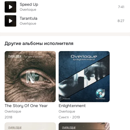
Speed Up
7:41
Overloque
Tarantula
8:27
Overlqoue
Другие альбомы исполнителя
The Story Of One Year
Enlightenment
Overloque
Overloque
2018
Сингл
2019