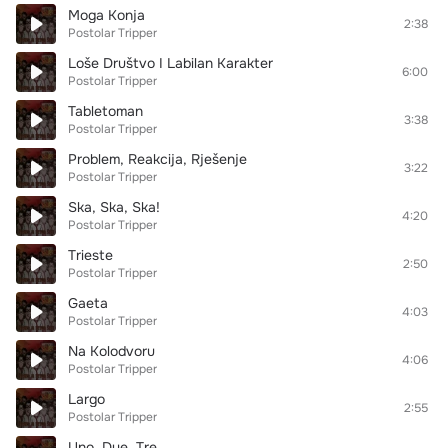
Moga Konja
2:38
Postolar Tripper
Loše Društvo I Labilan Karakter
6:00
Postolar Tripper
Tabletoman
3:38
Postolar Tripper
Problem, Reakcija, Rješenje
3:22
Postolar Tripper
Ska, Ska, Ska!
4:20
Postolar Tripper
Trieste
2:50
Postolar Tripper
Gaeta
4:03
Postolar Tripper
Na Kolodvoru
4:06
Postolar Tripper
Largo
2:55
Postolar Tripper
Uno, Due, Tre...