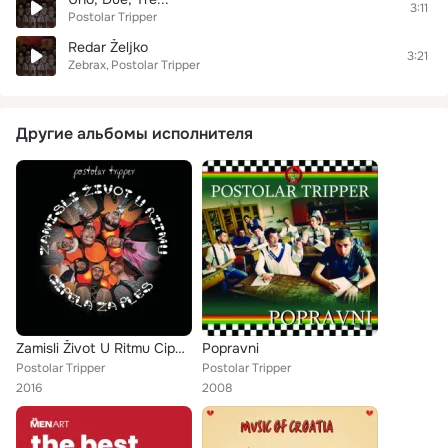
3:11
Postolar Tripper
Redar Željko
3:21
Zebrax
Postolar Tripper
Другие альбомы исполнителя
Zamisli Život U Ritmu Cipela Za Ples
Popravni
Postolar Tripper
Postolar Tripper
2016
2008