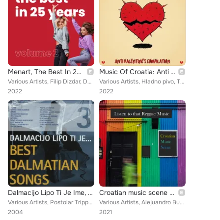
Menart, The Best In 25 Years, Vol. 2
Music Of Croatia: Anti Valentine's Compilation
Various Artists, Filip Dizdar, Damir Kukuruzović Django Group, Jelena Radan, Reper Iz Sobe, Edo Maajka, Matija Cvek, KUD Idijoti...
Various Artists, Hladno pivo, TBF, Pink Studio, Postolar Tripper, Dubioza Kolektiv, Lollobrigida, Radio Luksemburg, Elemental, C...
2022
2022
Dalmacijo Lipo Ti Je Ime, Vol. 3
Croatian music scene - listen to that reggae music
Various Artists, Postolar Tripper, Damir Halilić-Hal, Oliver Dragojević, Giuliano, Kvartet Gorgonzola, Dalmatino, Klapa Ragusa, ...
Various Artists, Alejuandro Buendija, ST!llness, Zoster, Postolar Tripper, Banana Zvuk, Dubioza Kolektiv, Kopito, Manu Chao feat...
2004
2021