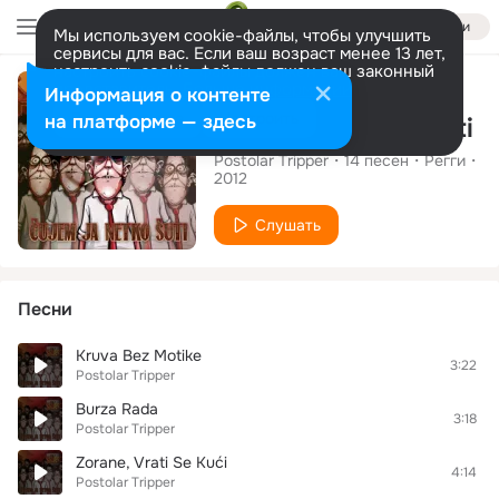
Войти
Мы используем cookie-файлы, чтобы улучшить
сервисы для вас. Если ваш возраст менее 13 лет,
настроить cookie-файлы должен ваш законный
Альбом
представитель.
Больше информации
Информация о контенте
Разрешить все
Настроить
на платформе — здесь
Čujem Ja Netko Šuti
Postolar Tripper
14
песен
Регги
2012
Слушать
Песни
Kruva Bez Motike
3:22
Postolar Tripper
Burza Rada
3:18
Postolar Tripper
Zorane, Vrati Se Kući
4:14
Postolar Tripper