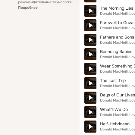
рекомендательные технологии
Подробнее
The Morning Lies
Donald MacNeill
Lo
Farewell to Gova
Donald MacNeill
Lo
Fathers and Sons
Donald MacNeill
Lo
Bouncing Babies
Donald MacNeill
Lo
Wear Something 
Donald MacNeill
Lo
The Last Trip
Donald MacNeill
Lo
Days of Our Lives
Donald MacNeill
Lo
What'll We Do
Donald MacNeill
Lo
Half-Hebridean
Donald MacNeill
Lo