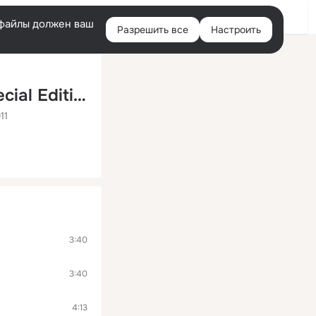
Помощь
Войти
й
e-файлы должен ваш
Разрешить все
Настроить
Правая
колонка
Fathers and Sons (2011 Italian Tour Special Edition)
11
3:40
3:40
4:13