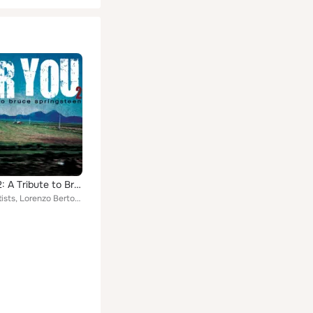
For You 2: A Tribute to Bruce Springsteen
Various Artists, Lorenzo Bertocchini, Elizabeth Reed, Francesco Lucarelli, Modena City Ramblers, Dust'n'bones, Mardi Gras, Loren...