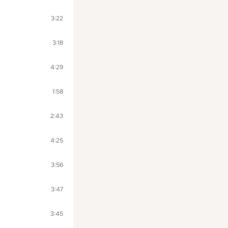
3:22
3:18
4:29
1:58
2:43
4:25
3:56
3:47
3:45