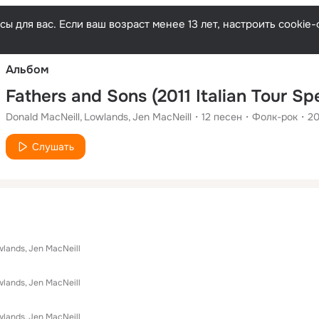
Русски
ы для вас. Если ваш возраст менее 13 лет, настроить cooki
Альбом
Donald MacNeill
Lowlands
Jen MacNeill
12
песен
Фолк-рок
20
Слушать
wlands
Jen MacNeill
wlands
Jen MacNeill
wlands
Jen MacNeill