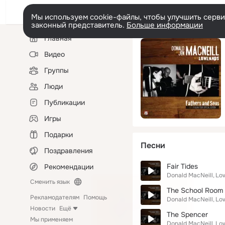
Мы используем cookie-файлы, чтобы улучшить сервис
законный представитель.
Больше информации
Левая
Главная
колонка
Видео
Группы
Люди
Публикации
Игры
Подарки
Песни
Поздравления
Fair Tides
Рекомендации
Donald MacNeill
Lo
Сменить язык
The School Room
Рекламодателям
Помощь
Donald MacNeill
Lo
Новости
Ещё
The Spencer
Мы применяем
Donald MacNeill
Lo