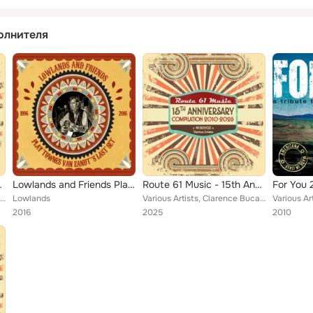
олнителя
lation: 2010-2025
Lowlands and Friends Play Townes Van Zandt's Last Set
Route 61 Music - 15th Anniversary Compilation: 2010-2025
Various Artists, Clarence Bucaro, Francesco Lucarelli, Carolyne Mas, Modena City Ramblers, Mardi Gras, Donald MacNeill, Fabio Me...
Lowlands
Various Artists, Clarence Bucaro, Francesco Lucarelli, Carolyne Mas, Modena City Ramblers, Mardi Gras, Donald MacNeill, Fabio Me...
2016
2025
2010