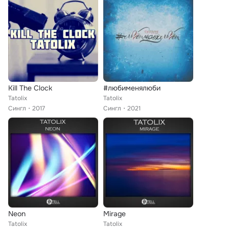
Kill The Clock
#любименялюби
Tatolix
Tatolix
Сингл
2017
Сингл
2021
Neon
Mirage
Tatolix
Tatolix