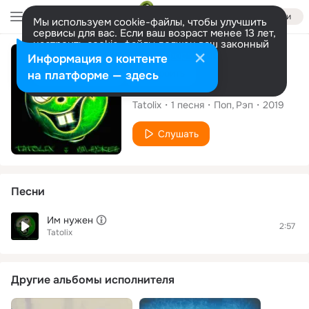
Войти
Мы используем cookie-файлы, чтобы улучшить
сервисы для вас. Если ваш возраст менее 13 лет,
настроить cookie-файлы должен ваш законный
представитель.
Больше информации
Сингл
Информация о контенте
Разрешить все
Настроить
на платформе — здесь
Им нужен
Tatolix
1
песня
Поп
Рэп
2019
Слушать
Песни
Им нужен
2:57
Tatolix
Другие альбомы исполнителя