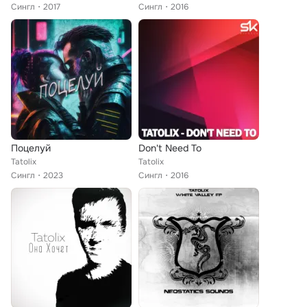
Сингл
2017
Сингл
2016
Поцелуй
Don't Need To
Tatolix
Tatolix
Сингл
2023
Сингл
2016