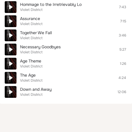
Hommage to the Irretrievably Lo
7:43
Violet District
Assurance
7:15
Violet District
Together We Fall
3:46
Violet District
Necessary Goodbyes
5:27
Violet District
Age Theme
1:26
Violet District
The Age
4:24
Violet District
Down and Away
12:06
Violet District