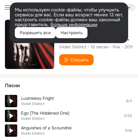
Войти
Мы используем cookie-файлы, чтобы улучшить
сервисы для вас. Если ваш возраст менее 13 лет,
настроить cookie-файлы должен ваш законный
представитель.
Больше информации
Альбом
Разрешить все
Настроить
Terminal Breath (Remastered Versions)
Violet District
10
песен
Рок
2011
Слушать
Песни
Lustreless Fright
6:11
Violet District
Ego (The Hiddened One)
0:53
Violet District
Anguishes of a Scoundrel
5:10
Violet District