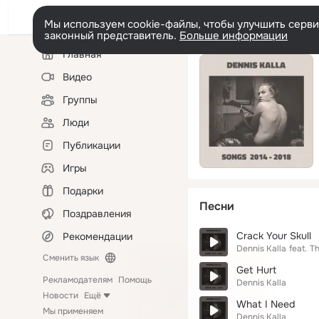
Мы используем cookie-файлы, чтобы улучшить сервис
законный представитель.
Больше информации
Левая
Главная
колонка
Видео
Группы
Люди
Публикации
Игры
Подарки
Песни
Поздравления
Crack Your Skull
Рекомендации
Dennis Kalla
feat.
Th
Сменить язык
Get Hurt
Рекламодателям
Помощь
Dennis Kalla
Новости
Ещё
What I Need
Мы применяем
Dennis Kalla