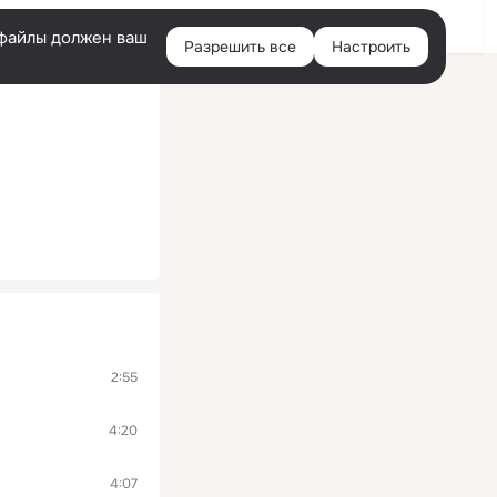
Помощь
Войти
й
e-файлы должен ваш
Разрешить все
Настроить
Правая
колонка
2:55
4:20
4:07