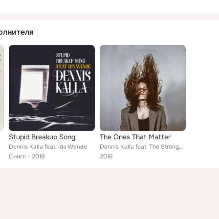
олнителя
Stupid Breakup Song
The Ones That Matter
Dennis Kalla feat. Ida Wenøe
Dennis Kalla feat. The Strongest Man Who Ever Lived
Сингл
2019
2016