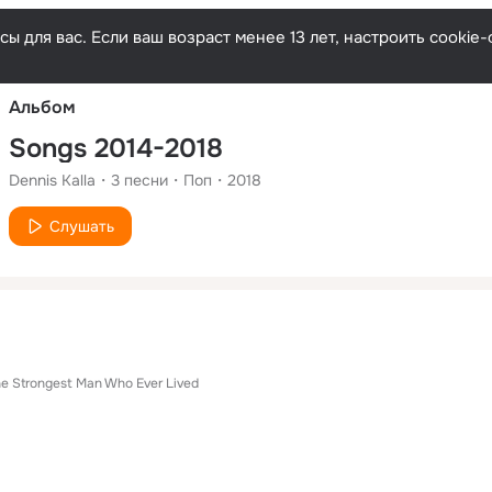
Русски
ы для вас. Если ваш возраст менее 13 лет, настроить cooki
Альбом
Songs 2014-2018
Dennis Kalla
3
песни
Поп
2018
Слушать
e Strongest Man Who Ever Lived