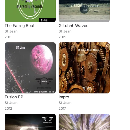
The Family Beat
Glitchhh Waves
St Jean
St Jean
2011
2015
Fusion EP
Impro
St Jean
St Jean
2012
2017