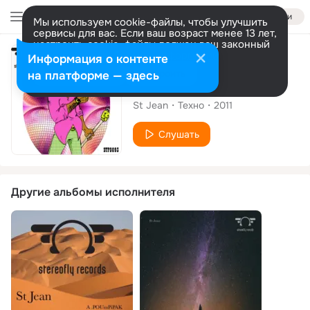
Войти
Мы используем cookie-файлы, чтобы улучшить
сервисы для вас. Если ваш возраст менее 13 лет,
настроить cookie-файлы должен ваш законный
представитель.
Больше информации
Альбом
Информация о контенте
Разрешить все
Настроить
на платформе — здесь
Let's Get Funky
St Jean
Техно
2011
Слушать
Другие альбомы исполнителя