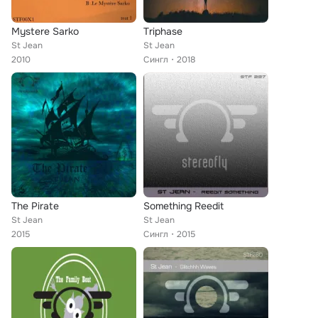
Mystere Sarko
Triphase
St Jean
St Jean
2010
Сингл
2018
The Pirate
Something Reedit
St Jean
St Jean
2015
Сингл
2015