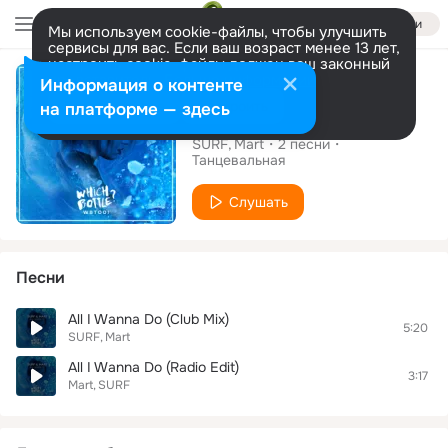
Войти
Мы используем cookie-файлы, чтобы улучшить
сервисы для вас. Если ваш возраст менее 13 лет,
настроить cookie-файлы должен ваш законный
Альбом
представитель.
Больше информации
Информация о контенте
Разрешить все
Настроить
на платформе — здесь
All I Wanna Do
SURF
Mart
2
песни
Танцевальная
Слушать
Песни
All I Wanna Do (Club Mix)
5:20
SURF
Mart
All I Wanna Do (Radio Edit)
3:17
Mart
SURF