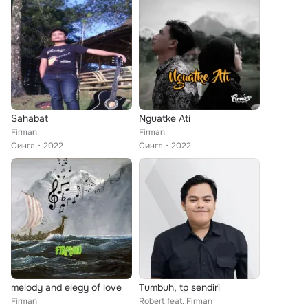
Sahabat
Nguatke Ati
Firman
Firman
Сингл
2022
Сингл
2022
melody and elegy of love
Tumbuh, tp sendiri
Firman
Robert feat. Firman