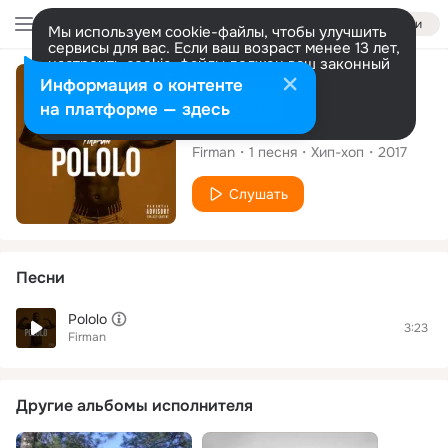
Войти
Мы используем cookie-файлы, чтобы улучшить
сервисы для вас. Если ваш возраст менее 13 лет,
настроить cookie-файлы должен ваш законный
представитель.
Больше информации
Сингл
Информация о контенте
Разрешить все
Настроить
на платформе — здесь
Pololo
Firman
1
песня
Хип-хоп
2017
Слушать
Песни
Pololo
3:23
Firman
Другие альбомы исполнителя