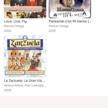
Love, Live, Fly
Pisteando Con Mi Gente (En Vivo)
Manuel Ortega
Manuel Ortega
2004
2025
La Zarzuela: La Gran Vía / La Reina Mora
Various Artists, Pilar Lorengar, Orquesta de Cámara de Madrid, Manuel Ausensi, Ana María Iriarte, Antonio Pérez "Perecito", Toñy...
2006