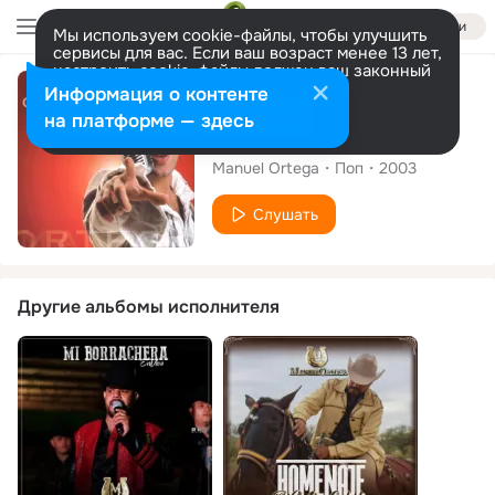
Войти
Мы используем cookie-файлы, чтобы улучшить
сервисы для вас. Если ваш возраст менее 13 лет,
настроить cookie-файлы должен ваш законный
представитель.
Больше информации
Альбом
Информация о контенте
Разрешить все
Настроить
на платформе — здесь
Say A Word
Manuel Ortega
Поп
2003
Слушать
Другие альбомы исполнителя