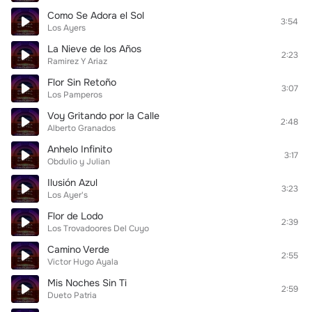
Como Se Adora el Sol
3:54
Los Ayers
La Nieve de los Años
2:23
Ramirez Y Ariaz
Flor Sin Retoño
3:07
Los Pamperos
Voy Gritando por la Calle
2:48
Alberto Granados
Anhelo Infinito
3:17
Obdulio y Julian
Ilusión Azul
3:23
Los Ayer's
Flor de Lodo
2:39
Los Trovadoores Del Cuyo
Camino Verde
2:55
Victor Hugo Ayala
Mis Noches Sin Ti
2:59
Dueto Patria