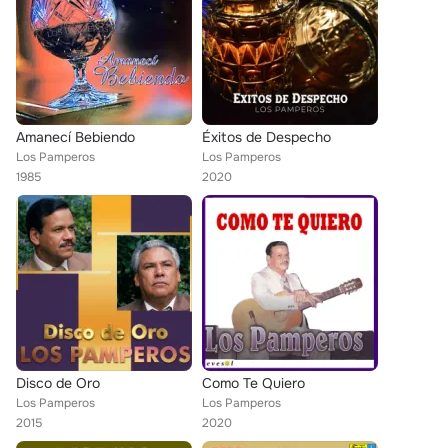
Amanecí Bebiendo
Éxitos de Despecho
Los Pamperos
Los Pamperos
1985
2020
Disco de Oro
Como Te Quiero
Los Pamperos
Los Pamperos
2015
2020