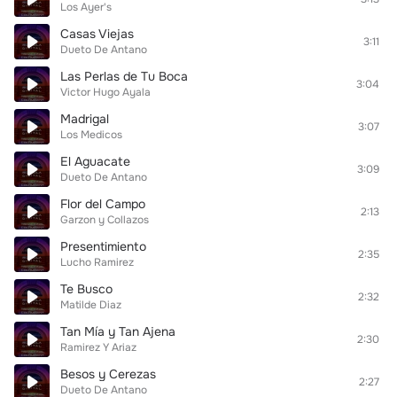
Los Ayer's
Casas Viejas
3:11
Dueto De Antano
Las Perlas de Tu Boca
3:04
Victor Hugo Ayala
Madrigal
3:07
Los Medicos
El Aguacate
3:09
Dueto De Antano
Flor del Campo
2:13
Garzon y Collazos
Presentimiento
2:35
Lucho Ramirez
Te Busco
2:32
Matilde Diaz
Tan Mía y Tan Ajena
2:30
Ramirez Y Ariaz
Besos y Cerezas
2:27
Dueto De Antano