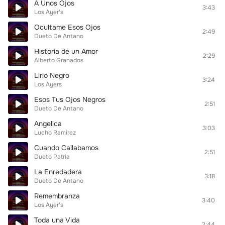
A Unos Ojos
3:43
Los Ayer's
Ocultame Esos Ojos
2:49
Dueto De Antano
Historia de un Amor
2:29
Alberto Granados
Lirio Negro
3:24
Los Ayers
Esos Tus Ojos Negros
2:51
Dueto De Antano
Angelica
3:03
Lucho Ramirez
Cuando Callabamos
2:51
Dueto Patria
La Enredadera
3:18
Dueto De Antano
Remembranza
3:40
Los Ayer's
Toda una Vida
2:44