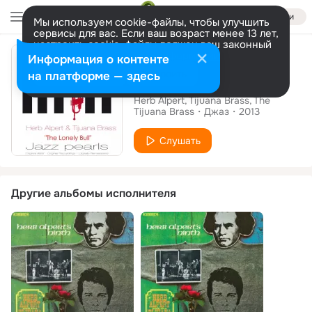
Войти
Мы используем cookie-файлы, чтобы улучшить
сервисы для вас. Если ваш возраст менее 13 лет,
настроить cookie-файлы должен ваш законный
Альбом
представитель.
Больше информации
Информация о контенте
Разрешить все
Настроить
на платформе — здесь
The Lonely Bull
Herb Alpert
Tijuana Brass
The
Tijuana Brass
Джаз
2013
Слушать
Другие альбомы исполнителя