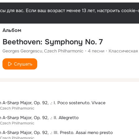
Русски
ы для вас. Если ваш возраст менее 13 лет, настроить cooki
Альбом
Beethoven: Symphony No. 7
Georges Georgescu
Czech Philharmonic
4
песни
Классическая
Слушать
 A-Sharp Major, Op. 92, .: I. Poco sostenuto. Vivace
Czech Philharmonic
A-Sharp Major, Op. 92, .: II. Allegretto
Czech Philharmonic
 A-Sharp Major, Op. 92, .: III. Presto. Assai meno presto
Czech Philharmonic