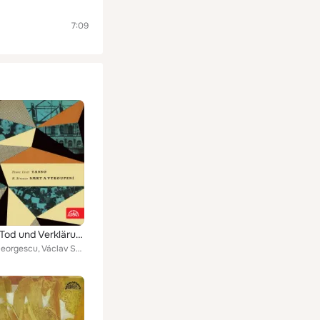
7:09
Strauss: Tod und Verklärung - Liszt: Tasso
Georges Georgescu, Václav Smetáček, Czech Philharmonic, Prague Symphony Orchestra