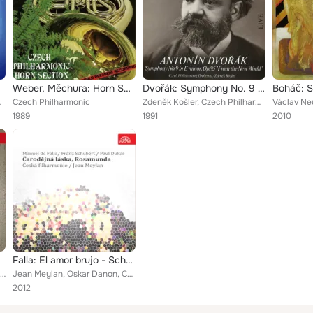
Weber, Měchura: Horn Sextets and Quartet
Dvořák: Symphony No. 9 "From the New World" (Live)
ch Philharmonic
Czech Philharmonic
Zdeněk Košler, Czech Philharmonic
1989
1991
2010
Falla: El amor brujo - Schubert: Rosamunde - Dukas: L´ Apprenti Sorcier
Petr Nekoranec, Christopher Franklin, Czech Philharmonic
Jean Meylan, Oskar Danon, Czech Philharmonic
2012