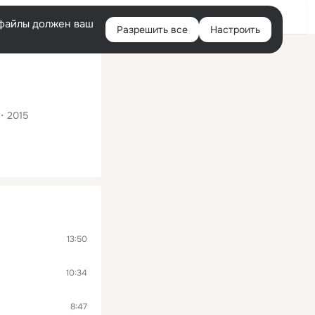
Помощь
Войти
й
e-файлы должен ваш
Разрешить все
Настроить
Правая
колонка
2015
13:50
10:34
8:47