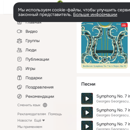
Мы используем cookie-файлы, чтобы улучшить сервис
законный представитель.
Больше информации
Левая
Главная
колонка
Видео
Группы
Люди
Публикации
Игры
Подарки
Песни
Поздравления
Symphony No. 7 in
Рекомендации
Georges Georgescu
Сменить язык
Symphony No. 7 in 
Рекламодателям
Помощь
Georges Georgescu
Новости
Ещё
Symphony No. 7 in
Мы применяем
Georges Georgescu