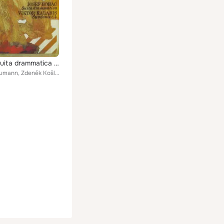
Boháč: Suita drammatica - Kalabis: Symphony No. 4
Václav Neumann, Zdeněk Košler, Czech Philharmonic