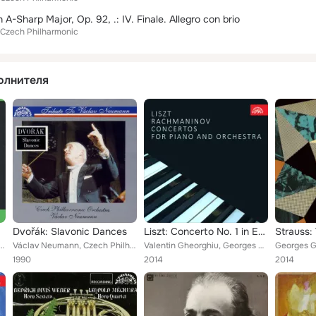
A-Sharp Major, Op. 92, .: IV. Finale. Allegro con brio
Czech Philharmonic
олнителя
Dvořák: Slavonic Dances
Liszt: Concerto No. 1 in E-Flat Major - Rachmaninov: Rhapsody in A Minor
eumann, Czech Philharmonic
Václav Neumann, Czech Philharmonic
Valentin Gheorghiu, Georges Georgescu, Czech Philharmonic
1990
2014
2014