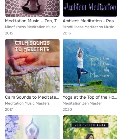
Meditation Music – Zen, Tai Chi, Chakra Music, Mindfulnes Meditation Music, Reiki Music
Ambient Meditation - Peaceful Music, Nature Sounds, First Steps, Meditation and Stress Relief, Sound Healing Meditation Music Th...
Mindfulness Meditation Music Spa Maestro
Mindfulness Meditation Music Spa Maestro
2015
2015
Calm Sounds to Meditate – Inner Peace, Mind Relaxation, Calmness Sounds, New Age Music to Meditate
Yoga at the Top of the Holy Mountain - Kundalini Yoga for Meditation and Body Training
Meditation Music Masters
Meditation Zen Master
2017
2020