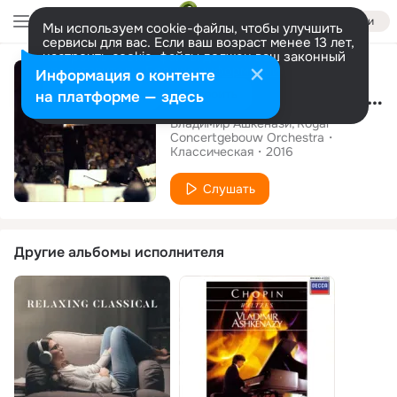
Войти
Мы используем cookie-файлы, чтобы улучшить
сервисы для вас. Если ваш возраст менее 13 лет,
настроить cookie-файлы должен ваш законный
Альбом
представитель.
Больше информации
Информация о контенте
Rachmaninoff: Symphony No. 1
Разрешить все
Настроить
на платформе — здесь
Владимир Ашкенази
Royal
Concertgebouw Orchestra
Классическая
2016
Слушать
Другие альбомы исполнителя