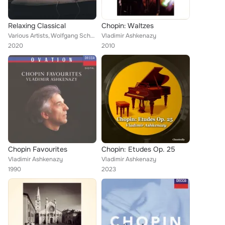
Relaxing Classical
Chopin: Waltzes
Various Artists, Wolfgang Schulz, Alice Sara Ott, Elena Urioste, Lang Lang, Murray Perahia, Andreas Ottensamer, Martha Argerich,...
Vladimir Ashkenazy
2020
2010
Chopin Favourites
Chopin: Etudes Op. 25
Vladimir Ashkenazy
Vladimir Ashkenazy
1990
2023