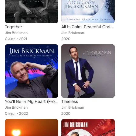
Together
All Is Calm: Peaceful Christmas Hymns
Jim Brickman
Jim Brickman
Сингл
2021
2020
You'll Be In My Heart (From "Tarzan")
Timeless
Jim Brickman
Jim Brickman
Сингл
2022
2020