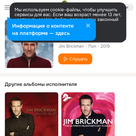
Войти
Мы используем cookie-файлы, чтобы улучшить
сервисы для вас. Если ваш возраст менее 13 лет,
настроить cookie-файлы должен ваш законный
представитель.
Больше информации
Сингл
Информация о контенте
Разрешить все
Настроить
на платформе — здесь
Christmas Time Is Here/O Christmas Tree (Medley)
Jim Brickman
Поп
2019
Слушать
Другие альбомы исполнителя