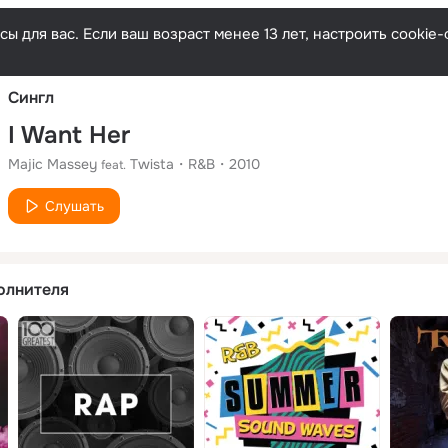
Русски
ы для вас. Если ваш возраст менее 13 лет, настроить cooki
Сингл
I Want Her
Majic Massey
Twista
R&B
2010
feat.
Слушать
олнителя