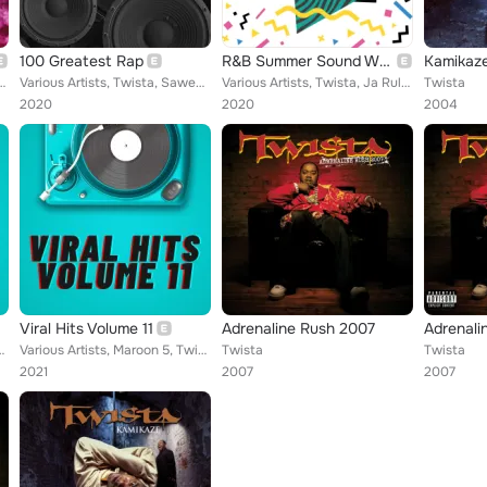
100 Greatest Rap
R&B Summer Sound Waves
Kamikaz
, YUNGBLUD, Becky Hill, ATB, Conan Gray, Peach Tree Rascals, Yung Gravy, Marshm...
Various Artists, Twista, Saweetie, J.J. Fad, Pudgee Tha Phat Bastard, Das EFX, Grandmaster Flash & The Furious Five, Shyne, The ...
Various Artists, Twista, Ja Rule, K-Ci & JoJo, Cherish, Keyshia Cole, Ne-Yo, Musiq Soulchild, 702, LeToya, Lloyd, D'Angelo, Juve...
Twista
2020
2020
2004
Viral Hits Volume 11
Adrenaline Rush 2007
Adrenali
Y, Rusted Root, WILLOW, Gryffin, The Vamps, TMG FRE$H, Seeb, So...
Various Artists, Maroon 5, Twista, YUNGBLUD, ATB, Yung Gravy, HRVY, Rusted Root, WILLOW, Gryffin, The Vamps, TMG FRE$H, Seeb, Jo...
Twista
Twista
2021
2007
2007