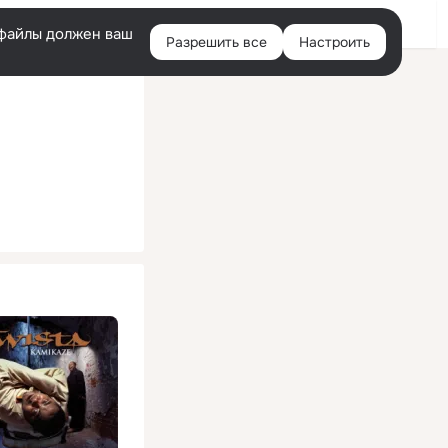
Помощь
Войти
й
e-файлы должен ваш
Разрешить все
Настроить
Правая
колонка