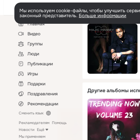
Мы используем cookie-файлы, чтобы улучшить сервис
законный представитель.
Больше информации
Левая
Главная
колонка
Видео
Группы
Люди
Публикации
Игры
Подарки
Другие альбомы исп
Поздравления
Рекомендации
Сменить язык
Рекламодателям
Помощь
Новости
Ещё
Мы применяем