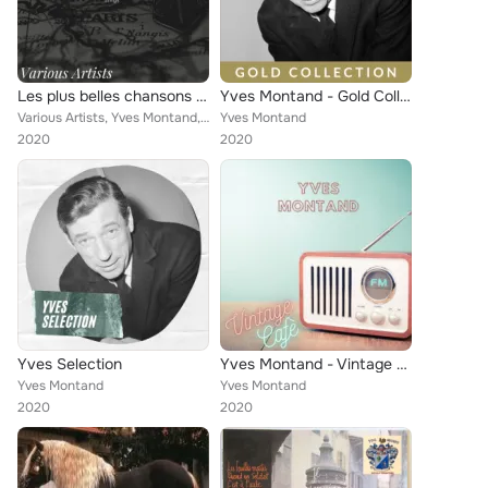
Les plus belles chansons francaise Sings - Various Artists
Yves Montand - Gold Collection
Various Artists, Yves Montand, Charles Trenet, Mouloudji, Bourvil
Yves Montand
2020
2020
Yves Selection
Yves Montand - Vintage Cafè
Yves Montand
Yves Montand
2020
2020