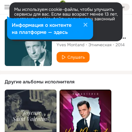
Войти
Мы используем cookie-файлы, чтобы улучшить
сервисы для вас. Если ваш возраст менее 13 лет,
настроить cookie-файлы должен ваш законный
представитель.
Больше информации
Сингл
Информация о контенте
Разрешить все
Настроить
на платформе — здесь
Moissons (La terre est basse)
Yves Montand
Этническая
2014
Слушать
Другие альбомы исполнителя