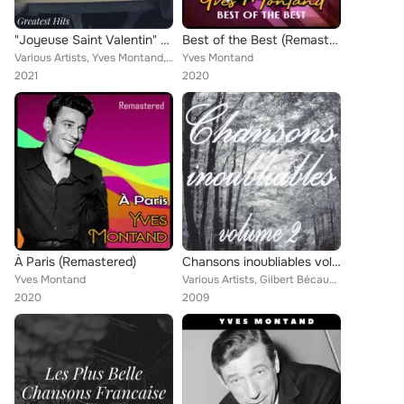
"Joyeuse Saint Valentin" - Greatest Hits
Best of the Best (Remastered)
Various Artists, Yves Montand, FRANCOISE HARDY, Lucienne Boyer, Charles Trenet
Yves Montand
2021
2020
À Paris (Remastered)
Chansons inoubliables volume 2
Yves Montand
Various Artists, Gilbert Bécaud, Jean Constantin, Jacques Brel, Dario Moreno, Léo Ferré, Annie Cordy, Francis Lemarque, Catherin...
2020
2009