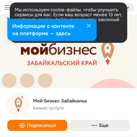
Войти
Мы используем cookie-файлы, чтобы улучшить
сервисы для вас. Если ваш возраст менее 13 лет,
настроить cookie-файлы должен ваш законный
представитель.
Больше информации
Информация о контенте
Разрешить все
Настроить
на платформе — здесь
Мой бизнес Забайкалье
Бизнес-услуги
Подписаться
Еще