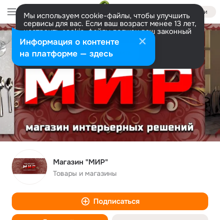
Войти
Мы используем cookie-файлы, чтобы улучшить
сервисы для вас. Если ваш возраст менее 13 лет,
настроить cookie-файлы должен ваш законный
представитель.
Больше информации
Информация о контенте
Разрешить все
Настроить
на платформе — здесь
Магазин "МИР"
Товары и магазины
Подписаться