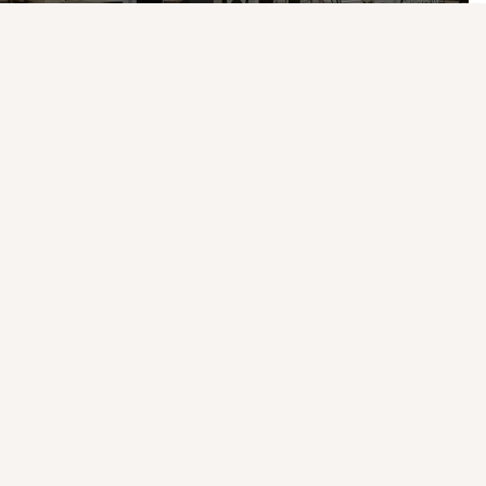
Присоединяйтесь к ОК, чтобы подписаться на группу и
комментировать публикации.
Войти
Зарегистрироваться
Видео не найдено
кресла-мешки
113 просмотров
Показать еще
5 классов
Поделились: 1