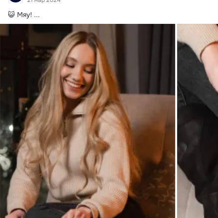
21 мар 2024
😺 Мяу!
 ...