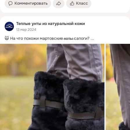
Комментировать
Класс
Теплые унты из натуральной кожи
13 мар 2024
🙀 На что похожи мартовские ̶к̶о̶т̶ы̶ сапоги?
 ...