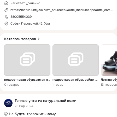
Работает удалённо
https://matur-unty.ru/?utm_source=ok&utm_medium=cpc&utm_campaign=public
88005554039
Софьи Перовской,42, Уфа
Каталоги товаров
подростковая обувь литая подошва
подростковая обувь войлочная подошва
Летняя об
0 товаров
1 товар
13 товаров
Теплые унты из натуральной кожи
23 мар 2024
🤫 Не будем тревожить маму.
 ...