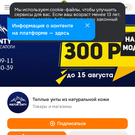
Войти
Мы используем cookie-файлы, чтобы улучшить
сервисы для вас. Если ваш возраст менее 13 лет,
настроить cookie-файлы должен ваш законный
представитель.
Больше информации
Информация о контенте
Разрешить все
Настроить
на платформе — здесь
Теплые унты из натуральной кожи
Товары и магазины
Подписаться