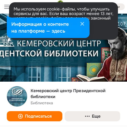
Войти
Мы используем cookie-файлы, чтобы улучшить
сервисы для вас. Если ваш возраст менее 13 лет,
настроить cookie-файлы должен ваш законный
представитель.
Больше информации
Информация о контенте
Разрешить все
Настроить
на платформе — здесь
Кемеровский центр Президентской
библиотеки
Библиотека
Подписаться
Еще