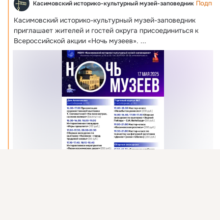
Подпис
Касимовский историко-культурный музей-заповедник
Касимовский историко-культурный музей-заповедник 
приглашает жителей и гостей округа присоединиться к 
Всероссийской акции «Ночь музеев».
 ...
Присоединяйтесь к ОК, чтобы подписаться на группу и
комментировать публикации.
Войти
Зарегистрироваться
0 комментариев
2 раза поделились
2 класса
Комментировать
Класс