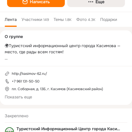
Написать
Еще
Лента
Участники
Темы
Фото
Подарки
149
1.8K
4.3K
Дополнительная
О группе
колонка
🌍Туристский информационный центр города Касимова — 
место, где рады всем гостям!

📍Мы располагаемся: г.Касимов, пл.Соборная, д.13Б, 1й 
корпус Торговых рядов (вход со стороны городского рынка).

http://kasimov-62.ru/
📞 +79611315050

+7 961 131-50-50
👉Наша группа Вконтакте 👉Наша группа в Телеграмм 
пл. Соборная, д. 13Б, г. Касимов (Касимовский район)
https://vk.com/kasimov_tic
Показать еще
https://t.me/tickasimov
👉Наш сайт 
https://kasimov-62.ru/
Закреплено
Преимущества ТИЦ:

🔹Вместо того чтобы искать информацию самостоятельно, 
Туристский Информационный Центр города Касимова