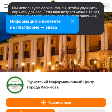
Войти
Мы используем cookie-файлы, чтобы улучшить
сервисы для вас. Если ваш возраст менее 13 лет,
настроить cookie-файлы должен ваш законный
представитель.
Больше информации
Информация о контенте
Разрешить все
Настроить
на платформе — здесь
Туристский Информационный Центр
города Касимова
Подписаться