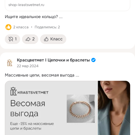
shop-krastsvetmet.ru
Ищите идеальное кольцо?
 ...
2 класса
Поделились: 2
1
2
Класс
Красцветмет I Цепочки и браслеты
22 мар 2024
Массивные цепи, весомая выгода
 ...