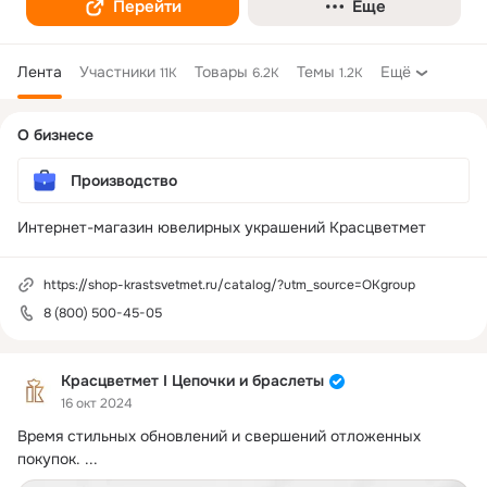
Перейти
Еще
Лента
Участники
Товары
Темы
Ещё
11K
6.2K
1.2K
Дополнительная
О бизнесе
колонка
Производство
Интернет-магазин ювелирных украшений Красцветмет
https://shop-krastsvetmet.ru/catalog/?utm_source=OKgroup
8 (800) 500-45-05
Красцветмет I Цепочки и браслеты
16 окт 2024
Время стильных обновлений и свершений отложенных 
покупок.
 ...