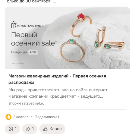
Только до 30 сентября!
 ...
Магазин ювелирных изделий - Первая осенняя
распродажа
Мы рады приветствовать вас на сайте интернет-
магазина компании Красцветмет - ведущего
производителя цепей и браслетов из драгоценных
shop-krastsvetmet.ru
металлов в России. В нашем ювелирном магазине вы
найдете...
3 класса
Поделились: 1
1
1
Класс