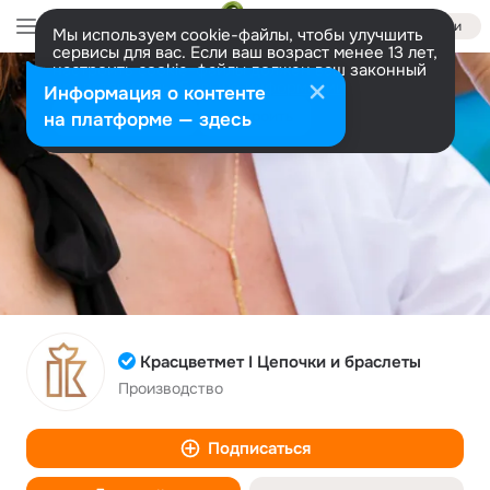
Войти
Мы используем cookie-файлы, чтобы улучшить
сервисы для вас. Если ваш возраст менее 13 лет,
настроить cookie-файлы должен ваш законный
представитель.
Больше информации
Информация о контенте
Разрешить все
Настроить
на платформе — здесь
Красцветмет I Цепочки и браслеты
Производство
Подписаться