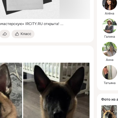
Алёна
иамастерскую»
IRCITY.RU открыта!
 ...
Класс
Галина
Анна
Татьяна
Фото из 