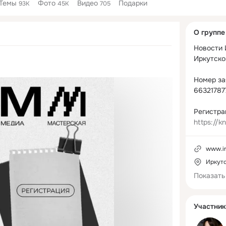
Темы
Фото
Видео
Подарки
93K
45K
705
Дополнитель
О группе
колонка
Новости 
Иркутско
Номер за
663217877
https://k
id=675d7
17&regist
www.ir
mission
Иркут
Показать
Участник