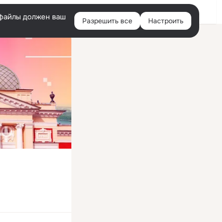
Войти
e-файлы должен ваш
Разрешить все
Настроить
Правая
колонка