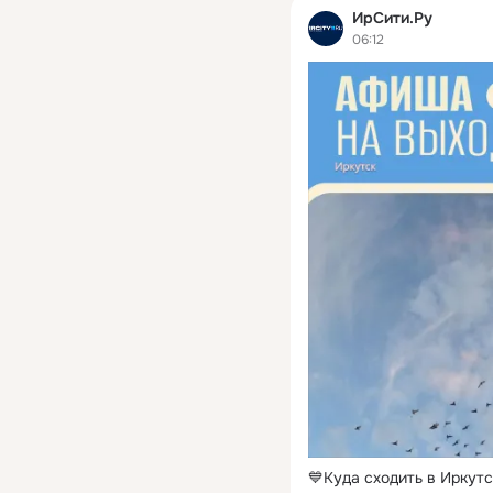
ИрСити.Ру
06:12
💙Куда сходить в Иркутс