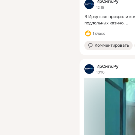
ИрСити.Ру
12:15
В Иркутске прикрыли ком
подпольных казино.
 ...
1 класс
Комментировать
ИрСити.Ру
10:10