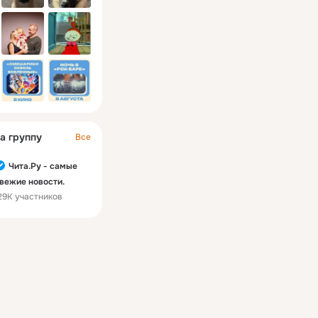
а группу
Все
Чита.Ру - самые
вежие новости.
29K участников