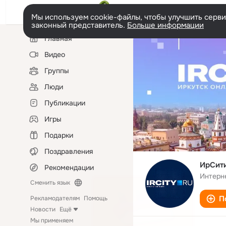
Мы используем cookie-файлы, чтобы улучшить сервис
законный представитель.
Больше информации
Левая
Главная
колонка
Видео
Группы
Люди
Публикации
Игры
Подарки
Поздравления
ИрСити
Рекомендации
Интерн
Сменить язык
П
Рекламодателям
Помощь
Новости
Ещё
Мы применяем