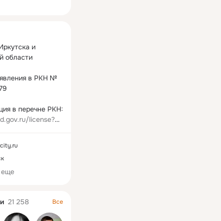
ная
Иркутска и 
й области

явления в РКН № 
9

nd.gov.ru/license?
e4f29b37d7eed974e
ryType=bloggersPer
city.ru
ск
 еще
и
21 258
Все