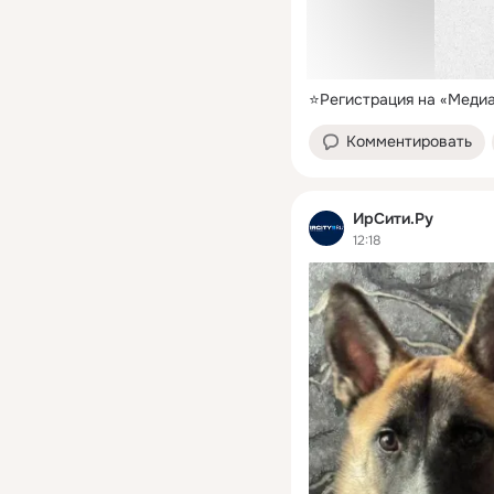
⭐️Регистрация на «Мед
Комментировать
ИрСити.Ру
12:18