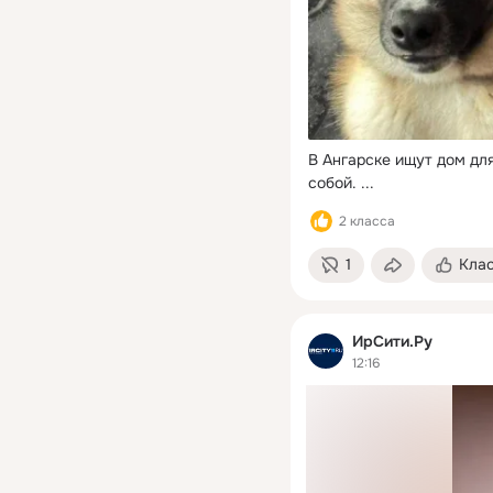
В Ангарске ищут дом для
собой.
 ...
2 класса
1
Кла
ИрСити.Ру
12:16