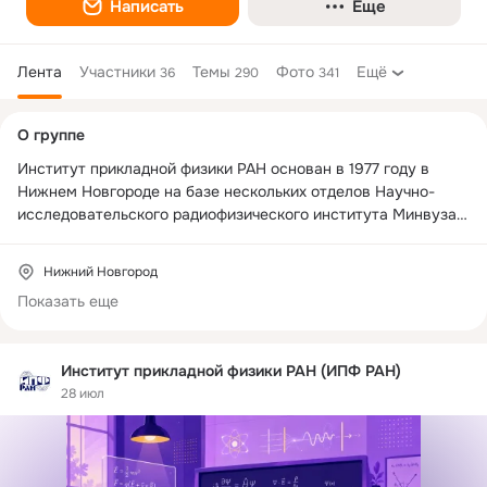
Написать
Еще
Лента
Участники
Темы
Фото
Ещё
36
290
341
Дополнительная
О группе
колонка
Институт прикладной физики РАН основан в 1977 году в 
Нижнем Новгороде на базе нескольких отделов Научно-
исследовательского радиофизического института Минвуза 
РСФСР.

Нижний Новгород
Сейчас ИПФ РАН - один из крупнейших научных центров 
Показать еще
страны, где проводятся исследования по целому ряду 
направлений современной физики. В состав института 
входят три отделения:

Институт прикладной физики РАН (ИПФ РАН)
- Физики плазмы и электроники больших мощностей

28 июл
- Геофизических исследований

- Нелинейной динамики и оптики

- и Центр гидроакустики
