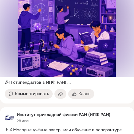
За несколько десятилетий в ИПФ РАН создана мощная 
экспериментальная база, на которой проводятся 
исследования в области электроники больших мощностей, 
электродинамики плазмы, нелинейной динамики, лазерной 
физики и оптики, а та
🎉11 стипендиатов в ИПФ РАН!
 ...
Комментировать
Класс
Институт прикладной физики РАН (ИПФ РАН)
28 июл
👩‍🔬Молодые учёные завершили обучение в аспирантуре 