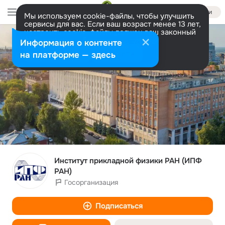
Войти
Мы используем cookie-файлы, чтобы улучшить
сервисы для вас. Если ваш возраст менее 13 лет,
настроить cookie-файлы должен ваш законный
представитель.
Больше информации
Информация о контенте
Разрешить все
Настроить
на платформе — здесь
Институт прикладной физики РАН (ИПФ
РАН)
Госорганизация
Подписаться