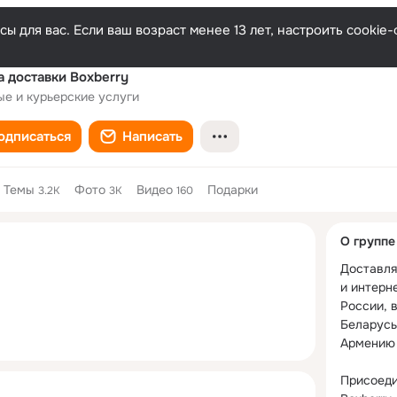
ы для вас. Если ваш возраст менее 13 лет, настроить cooki
 доставки Boxberry
ые и курьерские услуги
одписаться
Написать
Темы
Фото
Видео
Подарки
3.2K
3K
160
Дополнитель
О группе
колонка
Доставля
и интерне
России, в
Беларусь,
Армению 
Присоеди