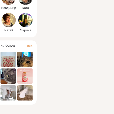
Владимир
Nata
Natali
Марина
альбомов
Все