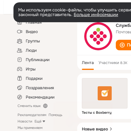
Мы используем cookie-файлы, чтобы улучшить сервис
законный представитель.
Больше информации
Левая
Главная
колонка
Служба
Видео
Почтов
Группы
П
Люди
Публикации
Лента
Участники
8.3K
Игры
Подарки
Поздравления
Рекомендации
Сменить язык
Тесты с Boxberry
Рекламодателям
Помощь
Новости
Ещё
Мы применяем
Новые видео