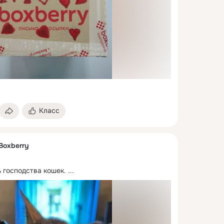
Класс
Boxberry
 господства кошек.
 ...