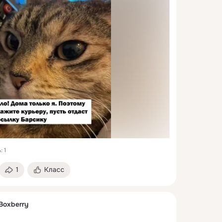
 1
1
Класс
Boxberry