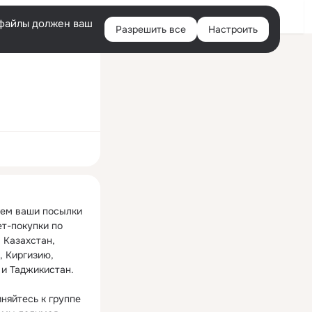
Войти
e-файлы должен ваш
Разрешить все
Настроить
Правая
колонка
ная
ем ваши посылки 
т-покупки по 
 Казахстан, 
 Киргизию, 
и Таджикистан.

няйтесь к группе 