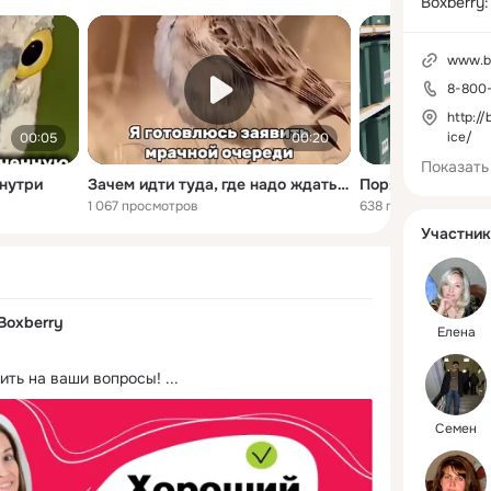
Boxberry:
новостям
скидках и
www.bo
партнеро
8-800
своей раб
вопросы.

http://
ice/
00:05
00:20
Самые ак
Показать
внутри
Зачем идти туда, где надо ждать? Ведь рядом есть Boxberry без очереди
Порядок на терм
1 067 просмотров
638 просмотров
https://r
Участник
Boxberry
Елена
тить на ваши вопросы!
 ...
Семен