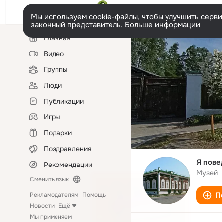
Мы используем cookie-файлы, чтобы улучшить сервис
законный представитель.
Больше информации
Левая
Главная
колонка
Видео
Группы
Люди
Публикации
Игры
Подарки
Поздравления
Я пове
Рекомендации
Музей
Сменить язык
П
Рекламодателям
Помощь
Новости
Ещё
Мы применяем