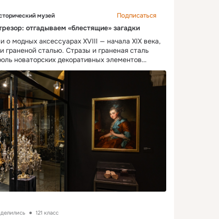
Подписаться
сторический музей
трезор: отгадываем «блестящие» загадки
 о модных аксессуарах XVIII — начала XIX века,
 граненой сталью. Стразы и граненая сталь
роль новаторских декоративных элементов
ию форм и размеров, а главное — яркому блеску
ть свет свечей, создавая иллюзию сверкающих
граненой стали было неограниченным, а изделия
здавать практически любых форм и размеров.
ассмотреть 6 необычных предметов, украшенных
адать их назначение. Это украшение носит в том
ю, сентиментальную ценность. Надпись
regarde que sur toi seule» означает «Он смотрит
ар — от французского fermoir, fermer,
ивная застежка для ожерелья. Крупные фермуары
 или ближе к плечу как эмоциональную доминанту
более мелких разм
оделились
121 класс