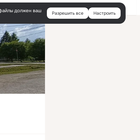
Войти
e-файлы должен ваш
Разрешить все
Настроить
Правая
колонка