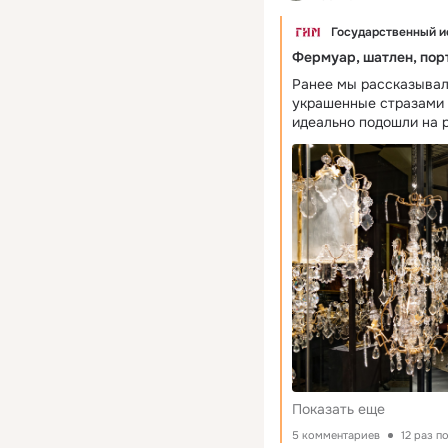
Государственный и
Фермуар, шатлен, пор
Ранее мы рассказывали
украшенные стразами и
идеально подошли на 
благодаря разнообраз
и способности отража
драгоценностей. Но в отличие от настоящих драгоценностей,
количество стразов и 
с ними можно было со
Сегодня предлагаем р
стразами, а заодно уг
числе и романтическу
на французском «Il ne 
только на тебя». Ферму
«запирать» — декорат
располагали на груди
украшения. Фермуары 
Показать еще
5 комментариев
12 раз п