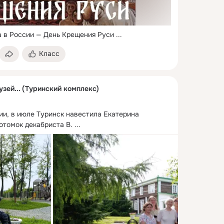
а в России — День Крещения Руси
 ...
Класс
узей... (Туринский комплекс)
и, в июле Туринск навестила Екатерина 
отомок декабриста В.
 ...