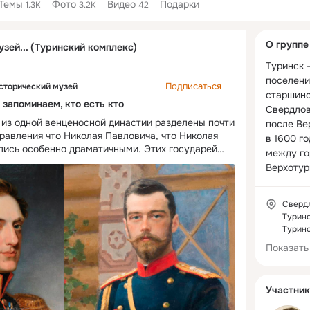
Темы
Фото
Видео
Подарки
1.3K
3.2K
42
Дополнитель
О группе
узей... (Туринский комплекс)
колонка
Туринск 
поселение
Подписаться
сторический музей
старшинс
: запоминаем, кто есть кто
Свердлов
 из одной венценосной династии разделены почти
после Ве
равления что Николая Павловича, что Николая
в 1600 го
лись особенно драматичными. Этих государей
между го
 даже путают — как консерваторов, правивших
Верхотурь
Предлагаем сравнить некоторые аспекты
месте др
ржцев — прадеда и правнука, и увидеть, чем
Епанчин-
ы Николай I и Николай II, и чем они разительно
Свердл
авлович родился 6 июля (25 июня) 1796 года
Туринск
ыл девятым ребенком и третьим сыном великой
Туринс
вны и великого князя Павла Петровича, будущего
Показать
етий в очереди на трон, он не готовился
ола: упор в образовании был сделан на военном
возрасте четырёх лет Николай перенес первое
Участник
ние — в результате заговора был убит его отец,
арший брат Александр I. Детей у Александра I не