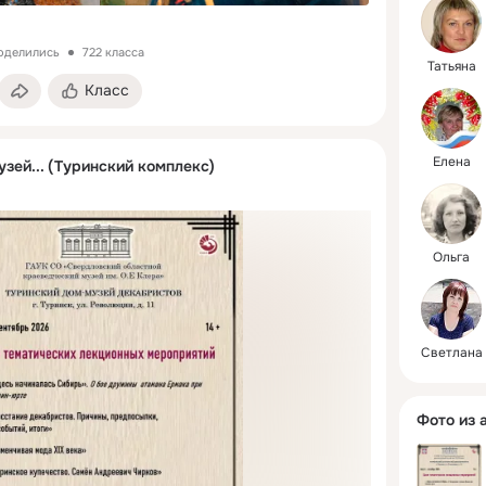
в оче
поделились
722 класса
Татьяна
Класс
Елена
узей... (Туринский комплекс)
Ольга
Светлана
Фото из 