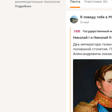
Лента
Участники
рекомендательные технологии
150
Подробнее
Я поведу тебя в М
31 июл
Государственный и
Николай I и Николай II
Два императора-тезки
половиной столетия. П
Александровича оказа
часто сравнивают или
в переломные эпохи. 
биографии двух самоде
были похожи император
отличались. Николай П
в Царском Селе. Он б
княгини Марии Фёдоро
императора Павла I. Тр
к наследованию прест
и инженерном деле. В 
эмоциональное потрясе
и императором стал ст