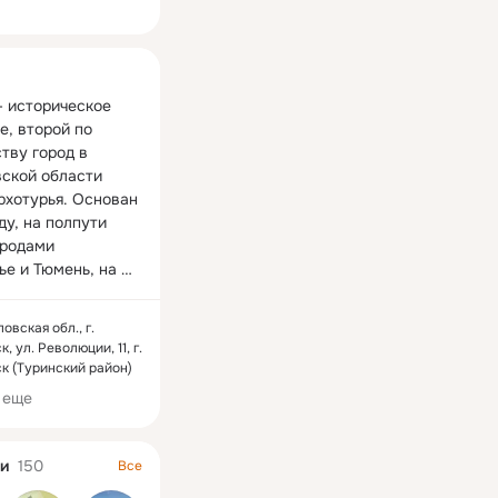
ная
– историческое 
, второй по 
тву город в 
ской области 
рхотурья. Основан 
ду, на полпути 
родами 
е и Тюмень, на 
евнего поселения 
юрт.
овская обл., г.
, ул. Революции, 11, г.
к (Туринский район)
 еще
и
150
Все