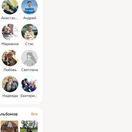
Анастасия
Андрей
Марианна
Стас
Любовь
Светлана
Надежда
Екатерина
альбомов
Все