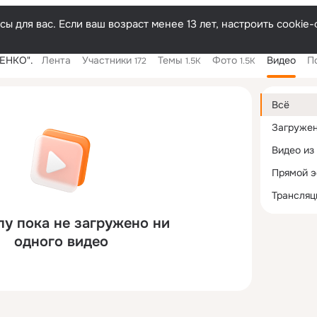
ы для вас. Если ваш возраст менее 13 лет, настроить cooki
ЕНКО".
Лента
Участники
Темы
Фото
Видео
П
172
1.5K
1.5K
Дополнитель
колонка
Всё
Загруже
Видео из
Прямой 
Трансляц
пу пока не загружено ни
одного видео