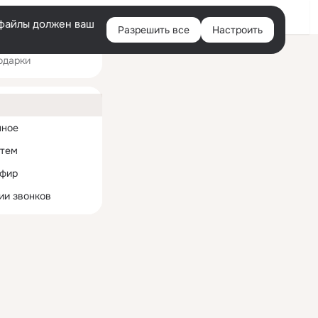
Войти
e-файлы должен ваш
Разрешить все
Настроить
Правая
одарки
колонка
ная
нное
 тем
эфир
ии звонков