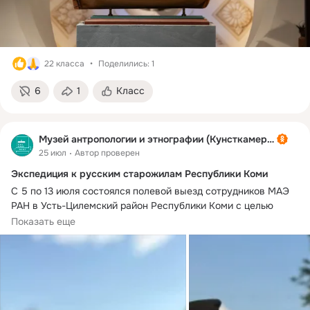
22 класса
Поделились: 1
6
1
Класс
Музей антропологии и этнографии (Кунсткамера)
25 июл
Автор проверен
Экспедиция к русским старожилам Республики Коми
С 5 по 13 июля состоялся полевой выезд сотрудников МАЭ 
РАН в Усть-Цилемский район Республики Коми с целью 
изучения праздничной и бытовой культуры русских 
Показать еще
старожилов Средней Печоры. В экспедиции приняли участие 
Е.В. Перевалова, Д.С. Ермолин и Е.Н. Данилова. Учёные 
посетили праздничные мероприятия межрегионального 
фестиваля «Усть-Цилемская Горка», предприняли выезды в 
села и деревни по берегам рек Цильма и Пижма, приняли 
участие в заседании общественного движения «Русь 