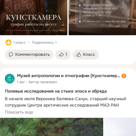
1 класс
Поделились: 1
Комментировать
1
Класс
Музей антропологии и этнографии (Кунсткамера)
1 авг
Автор проверен
Полевые исследования на стыке эпоса и обряда
В начале июля Вероника Беляева-Сачук, старший научный 
сотрудник Центра арктических исследований МАЭ РАН 
проводила исследования среди сойотов в Горной Оке. В 
Показать еще
ходе исследований были посещены сакральные места, 
дацаны и места, связанные с Гэсэр-ханом, почитаемым 
персонажем эпоса «Абай Гэсэр-хан». В ходе экспедиции 