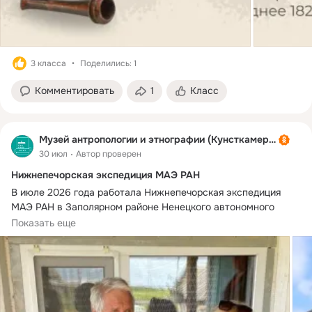
3 класса
Поделились: 1
Комментировать
1
Класс
Музей антропологии и этнографии (Кунсткамера)
30 июл
Автор проверен
Нижнепечорская экспедиция МАЭ РАН
В июле 2026 года работала Нижнепечорская экспедиция 
МАЭ РАН в Заполярном районе Ненецкого автономного 
округа по проекту «Русские в регионах Северо-Западного 
Показать еще
федерального округа: полевые и стационарные 
исследования» в рамках Программы «Русский народ: 
традиции, ценности, образ будущего» (поручение 
Президента РФ Пр-2951, п. 2 от 19 декабря 2025 г.) (рук. – 
академик А. В. Головнёв).
В ходе экспедиции д.и.н., г.н.с., Елена Валерьевна 