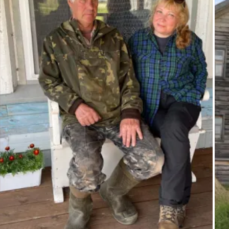
Перевалова работала в Нарьян-Маре, с. Великовисочное, 
Оксино, Тельвиска, д. Устье и в Пустозерске (памятник 
«Городище Пустозерск»), где был собран материал по 
истории освоения Печорского края и самоедских тундр 
Северо-Запада России