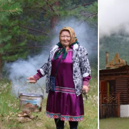
были записаны бытующие до сих пор среди сойотов легенды 
про места поклонения Гэсэр-хану.
В середине июля Вероника Александровна приняла участие 
во Всероссийской выездной фольклорно-этнографической 
экспедиции по выявлению объектов нематериального 
этнокультурного достояния (НЭД) народов России в Ханты-
Мансийском автономном округе. Экспедиция