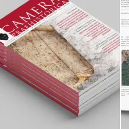
захоронении культуры шнуровой керамики в Понеманье.
Отдельный блок номера посвящён Восточной Европе эпохи 
верхнего палеолита: пересмотру культурно