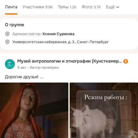
Лента
Участники
Темы
Фото
Ещё
9.6K
1.2K
3.7K
Дополнительная
О группе
колонка
Администратор:
Ксения Сурикова
Университетская набережная, д. 3., Санкт-Петербург
Музей антропологии и этнографии (Кунсткамера)
5 авг
Автор проверен
Дорогие друзья!
 ...