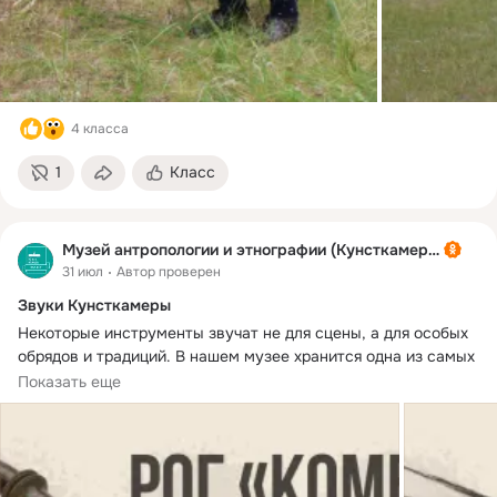
4 класса
1
Класс
Музей антропологии и этнографии (Кунсткамера)
31 июл
Автор проверен
Звуки Кунсткамеры
Некоторые инструменты звучат не для сцены, а для особых 
обрядов и традиций. В нашем музее хранится одна из самых 
необычных коллекций музыкальных инструментов со всего 
Показать еще
мира – от шаманских погремушек до ритуальных барабанов.
В День необычных музыкальных инструментов приглашаем 
вас познакомиться с этой удивительной частью нашего 
собрания.