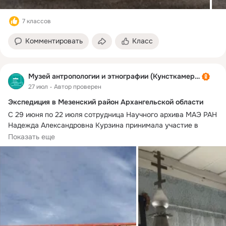
7 классов
Комментировать
Класс
Музей антропологии и этнографии (Кунсткамера)
27 июл
Автор проверен
Экспедиция в Мезенский район Архангельской области
С 29 июня по 22 июля сотрудница Научного архива МАЭ РАН 
Надежда Александровна Курзина принимала участие в 
фольклорно-антропологической экспедиции у русского 
Показать еще
населения. Полевая работа проходила в Мезенском районе 
Архангельской области, селе Долгощелье и городе Мезень. 
В ходе экспедиции удалось посетить местные музеи, 
познакомиться с особенностями севернорусского быта и 
присутствовать на празднике «День рыбака» в селе 
Долгощелье. Были проведены интервью с местными 
жителями, а также зафиксированы особенности 
современной праздничной культуры Русского Севера.