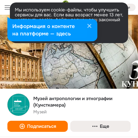
Войти
Мы используем cookie-файлы, чтобы улучшить
сервисы для вас. Если ваш возраст менее 13 лет,
настроить cookie-файлы должен ваш законный
представитель.
Больше информации
Информация о контенте
Разрешить все
Настроить
на платформе — здесь
Музей антропологии и этнографии
(Кунсткамера)
Музей
Подписаться
Еще