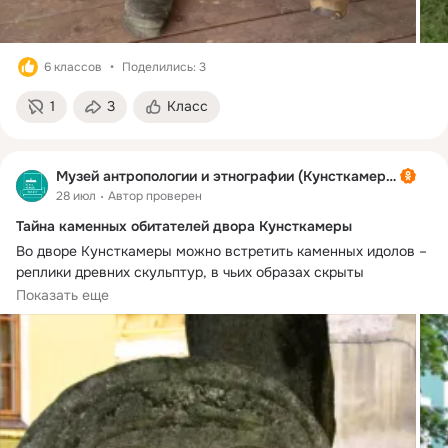
6 классов
Поделились: 3
1
3
Класс
Музей антропологии и этнографии (Кунсткамера)
28 июл
Автор проверен
Тайна каменных обитателей двора Кунсткамеры
Во дворе Кунсткамеры можно встретить каменных идолов – 
реплики древних скульптур, в чьих образах скрыты 
представления людей об устройстве мира.
Показать еще
Их родина – колумбийский регион Сан-Агустин, где около 
двух тысячелетий назад жили люди, о которых мы почти 
ничего не знаем. Колумбийский исследователь Карлос 
Куэрво Маркес назвал их Народом-Скульптором (El Pueblo 
Escultor) за невероятное мастерство в обработке камня. На 
монолитах изображены люди в масках. Маска здесь 
выступает посредником, способным соединять 