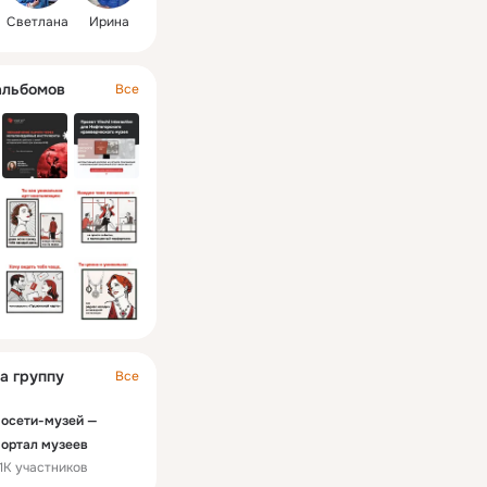
Светлана
Ирина
альбомов
Все
а группу
Все
осети-музей —
ортал музеев
.1K участников