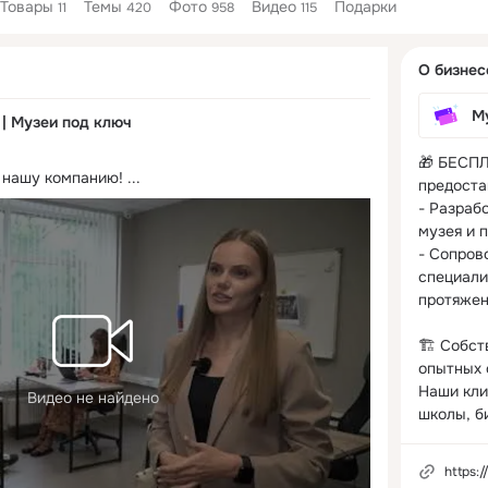
Товары
Темы
Фото
Видео
Подарки
11
420
958
115
Дополнитель
О бизнес
колонка
М
 | Музеи под ключ
🎁 БЕСПЛ
 нашу компанию!
 ...
предоста
- Разрабо
музея и 
- Сопров
специали
протяжен
🏗️ Собст
опытных 
Наши кли
Видео не найдено
школы, б
https://vin