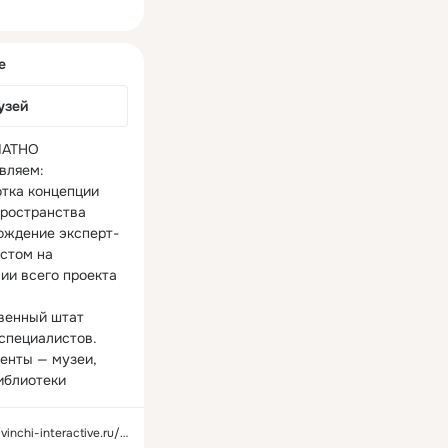
ная
е
узей
АТНО 
вляем:

тка концепции 
пространства

ождение эксперт-
стом на 
ии всего проекта

венный штат 
специалистов.

енты — музеи, 
иблиотеки
chi-interactive.ru/?utm_source=ok