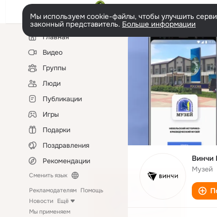
Мы используем cookie-файлы, чтобы улучшить сервис
законный представитель.
Больше информации
Левая
Главная
колонка
Видео
Группы
Люди
Публикации
Игры
Подарки
Поздравления
Винчи 
Рекомендации
Музей
Сменить язык
П
Рекламодателям
Помощь
Новости
Ещё
Мы применяем