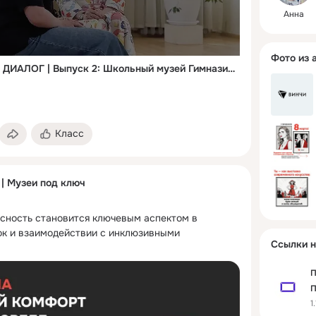
Анна
Фото из 
ПОДКАСТ — МУЗЕЙНЫЙ ДИАЛОГ | Выпуск 2: Школьный музей Гимназии № 11 имени Дягилева
Класс
 | Музеи под ключ
асность становится ключевым аспектом в 
к и взаимодействии с инклюзивными 
Ссылки н
П
П
1