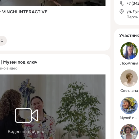
+7 (34
т VINCHI INTERACTIVE
ул. Лу
Пермь
Участник
сс
 | Музеи под ключ
ЛюбАгния
ено видео
Светлана
Музей пчел
Видео не найдено