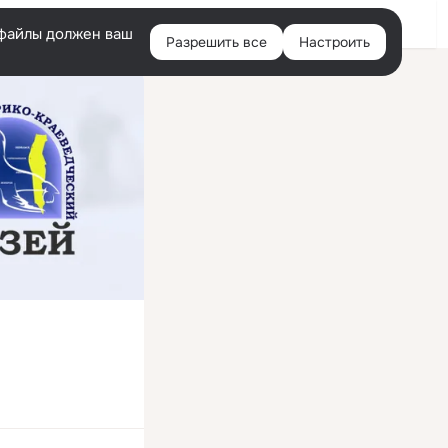
Войти
e-файлы должен ваш
Разрешить все
Настроить
Правая
колонка