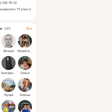
2) 292-18-32
начарского, 73 этаж 3,
и
389
Все
Вечная
Музей Амет-Хана
Екатерина
Олеся
Музей
Алёнка