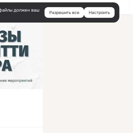
Войти
e-файлы должен ваш
Разрешить все
Настроить
Правая
колонка