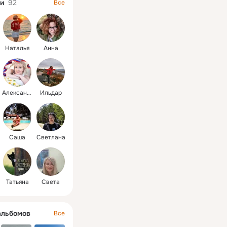
и
92
Все
од мы принимаем 
 тыс. отдыхающих 
удем видеть Вас!
Наталья
Анна
Александра
Ильдар
Саша
Светлана
Татьяна
Света
альбомов
Все