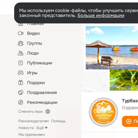
Мы используем cookie-файлы, чтобы улучшить сервис
законный представитель.
Больше информации
Левая
Главная
колонка
Видео
Группы
Люди
Публикации
Игры
Подарки
Поздравления
Турбаз
Рекомендации
Оздоро
Сменить язык
П
Рекламодателям
Помощь
Новости
Ещё
Мы применяем