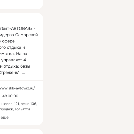
ная
тбыт-АВТОВАЗ» - 
лидеров Самарской 
 сфере 
го отдыха и 
имства. Наша 
 управляет 4 
и отдыха: базы 
трежень", 
, "Голубая гавань" 
ий "Алые Паруса".

/www.skb-avtovaz.ru/
) 148 00 00
 отдыха 
лены в разных 
шоссе, 121, офис 106,
продаж, Тольятти
аждый из которых 
 своими 
 еще
стями и 
стиками.   
