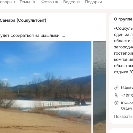
Товары
Темы
Фото
Видео
Подарки
1
170
1.1K
10
Дополнитель
О группе
 Самара (Соцкультбыт)
колонка
«Соцкуль
один из 
будет собираться на шашлыки!
 ...
области в
загородно
гостепри
компания
объектам
отдыха "С
"Поршень"
и санатор
http:/
+7 (917
Все базы
представ
Южное 
Отдел 
стилях, к
обладает
Показать
особенно
характери