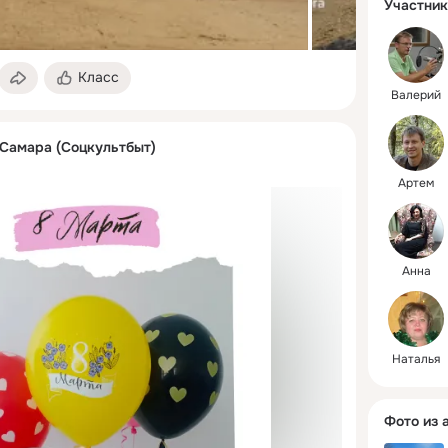
Участник
Каждый г
более 20
и рады б
Класс
Валерий
 Самара (Соцкультбыт)
Артем
Анна
Наталья
Фото из 