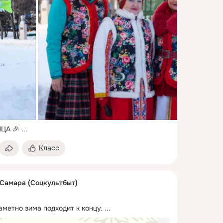
ЦА 🎉
 ...
Класс
 Самара (Соцкультбыт)
заметно зима подходит к концу.
 ...