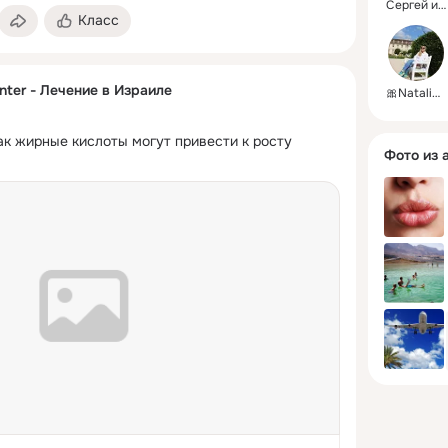
Сергей и Ирина
Класс
nter - Лечение в Израиле
🎀Natali🎀👣
ак жирные кислоты могут привести к росту 
Фото из 