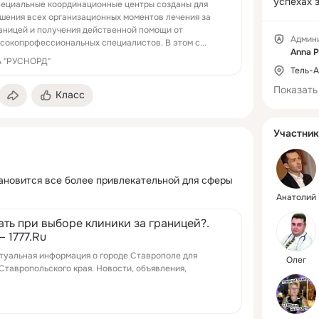
успехах 
ециальные координационные центры созданы для
медицины
шения всех организационных моментов лечения за
аницей и получения действенной помощи от
всех угол
Админ
сокопрофессиональных специалистов. В этом с...
достижен
Anna P
практику
 "РУСНОРД"
Тель-
Показать
Класс
Участник
ановится все более привлекательной для сферы 
Анатолий
ать при выборе клиники за границей?.
 1777.Ru
ктуальная информация о городе Ставрополе для
Олег
Ставропольского края. Новости, объявления,