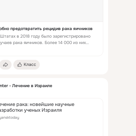
обно предотвратить рецидив рака яичников
 Штатах в 2018 году было зарегистрировано
учаев рака яичников. Более 14 000 из них
чем часто смерть была...
Класс
nter - Лечение в Израиле
ечение рака: новейшие научные
азработки ученых Израиля
yansktoday