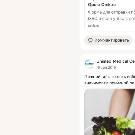
Орск: Orsk.ru
Форма для отправки п
(ХВС и если у Вас в до
вода у Вас центральная
orsk.ru
Комментировать
Unimed Medical Ce
19 сен 2019
Лишний вес, то есть изб
значимости причиной ра