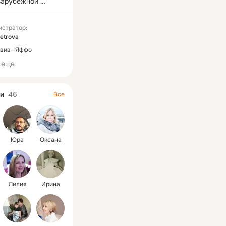
зарубежной 
 сегодня знают во 
ках мира и ее 
истратор:
ия широко 
etrova
ются.
Авив—Яффо
 еще
и
46
Все
Юра
Оксана
Лилия
Ирина