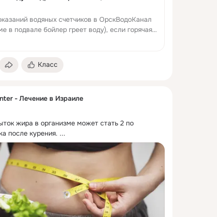
оказаний водяных счетчиков в ОрскВодоКанал
ме в подвале бойлер греет воду), если горячая
, то вы абонент Энергосб...
Класс
nter - Лечение в Израиле
ыток жира в организме может стать 2 по 
ка после курения.
 ...