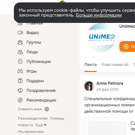
Мы используем cookie-файлы, чтобы улучшить сервис
законный представитель.
Больше информации
Левая
Главная
колонка
Unimed
Видео
Группы
П
Люди
Публикации
Лента
Участники
46
Игры
Подарки
Anna Petrova
24 фев 2020
Поздравления
Специальные координаци
Рекомендации
организационных момент
Сменить язык
действенной помощи от
Рекламодателям
Помощь
С
Новости
Ещё
л
Мы применяем