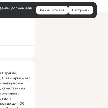
Войти
e-файлы должен ваш
Разрешить все
Настроить
Правая
колонка
ная
 Израиле, 
, Швейцарии – это 
 медицинские 
, качественный 
сочетании с 
стью и 
остью цен. Об 