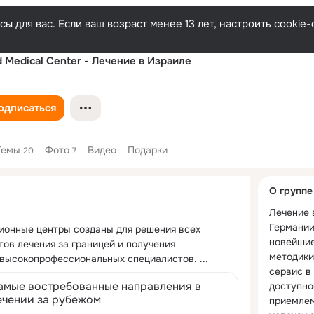
ы для вас. Если ваш возраст менее 13 лет, настроить cooki
 Medical Center - Лечение в Израиле
одписаться
Темы
Фото
Видео
Подарки
20
7
Дополнитель
О группе
колонка
Лечение в
Германии
онные центры созданы для решения всех 
новейшие
ов лечения за границей и получения 
методики
 высокопрофессиональных специалистов.
 ...
сервис в 
амые востребованные направления в
доступно
ечении за рубежом
приемлем