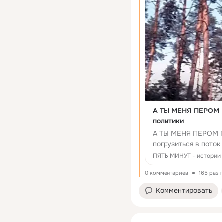
А ТЫ МЕНЯ ПЕРОМ П
политики
А ТЫ МЕНЯ ПЕРОМ П
погрузиться в пото
фильма‑сказки «Мор
ПЯТЬ МИНУТ - истории 
0 комментариев
165 раз
Комментировать