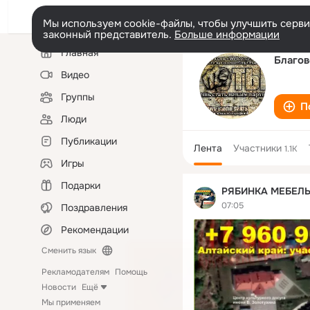
Мы используем cookie-файлы, чтобы улучшить сервис
законный представитель.
Больше информации
Левая
Главная
колонка
Благов
Видео
Группы
П
Люди
Публикации
Лента
Участники
1.1K
Игры
Подарки
РЯБИНКА МЕБЕЛ
07:05
Поздравления
Рекомендации
Сменить язык
Рекламодателям
Помощь
Новости
Ещё
Мы применяем