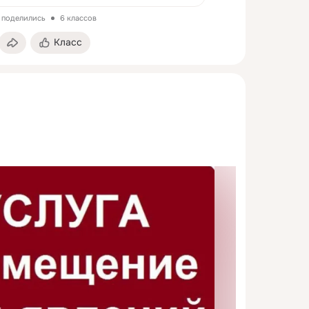
а поделились
6 классов
Класс