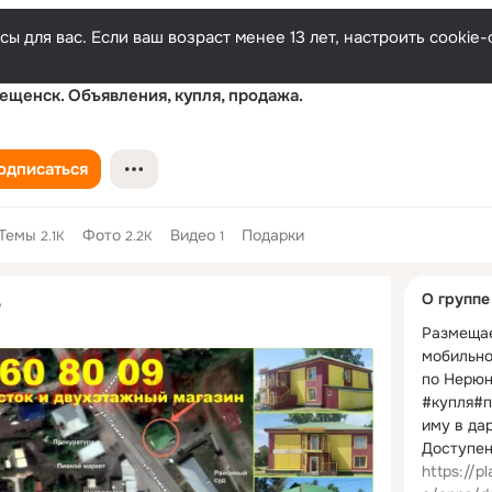
ы для вас. Если ваш возраст менее 13 лет, настроить cooki
ещенск. Объявления, купля, продажа.
одписаться
Темы
Фото
Видео
Подарки
2.1K
2.2K
1
Дополнитель
О группе
Ь
колонка
Размещае
мобильно
по Нерюн
#купля#
иму в дар
https://p