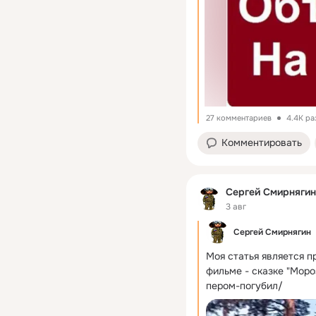
27 комментариев
4.4K ра
Комментировать
Сергей Смирнягин
3 авг
Сергей Смирнягин
Моя статья является п
фильме - сказке "Моро
пером-погубил/