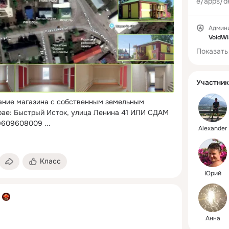
e/apps/de
id=by.ani
Админ
VoidWi
Показать
Участник
ние магазина с собственным земельным 
рае: Быстрый Исток, улица Ленина 41 ИЛИ СДАМ 
79609608009
 ...
Alexander
Класс
Юрий
Анна