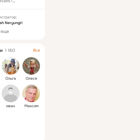
tails?
kadev.wtr
истратор:
sh Neryungri
 еще
и
1 160
Все
Ольга
Олеся
иван
Максим