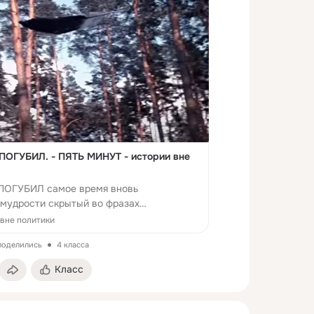
ОГУБИЛ. - ПЯТЬ МИНУТ - истории вне
ОГУБИЛ самое время вновь
к мудрости скрытый во фразах
озко»
вне политики
 поделились
4 класса
Класс