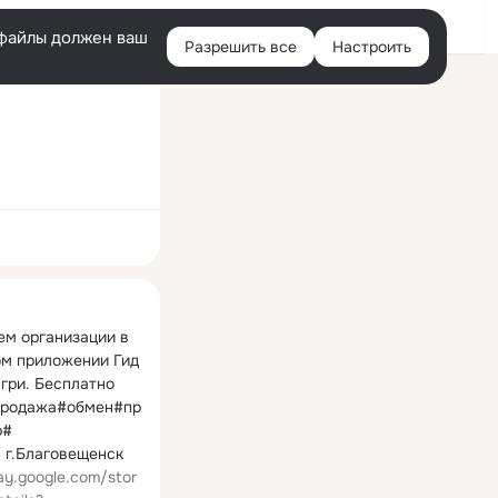
Войти
e-файлы должен ваш
Разрешить все
Настроить
Правая
колонка
ная
м организации в 
м приложении Гид 
гри. Бесплатно 
продажа#обмен#пр
#

lay.google.com/stor