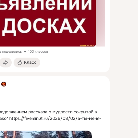
з поделились
100 классов
Класс
родолжением рассказа о мудрости сокрытой в 
зко"
https://fiveminut.ru/2026/08/02/а-ты-меня-