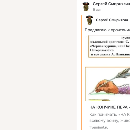
Сергей Смирнягин
5 авг
Сергей Смирнягин
Предлагаю к прочтени
НА КОНЧИКЕ ПЕРА -
Как понимать: «НА 
всякому воину, жи
Родину — Русь.
fiveminut.ru