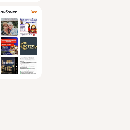
альбомов
Все