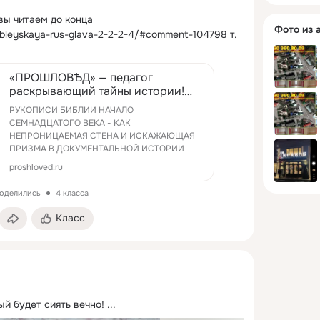
вы читаем до конца
Фото из 
bibleyskaya-rus-glava-2-2-2-4/#comment-104798 т.
«ПРОШЛОВѢД» — педагог
раскрывающий тайны истории!
БИБЛЕЙСКАЯ РУСЬ. Глава 2,
РУКОПИСИ БИБЛИИ НАЧАЛО
§2/2.4 БИБЛЕЙСКАЯ РУСЬ —
СЕМНАДЦАТОГО ВЕКА - КАК
НЕПРОНИЦАЕМАЯ СТЕНА И ИСКАЖАЮЩАЯ
ПРИЗМА В ДОКУМЕНТАЛЬНОЙ ИСТОРИИ
proshloved.ru
поделились
4 класса
Класс
й будет сиять вечно!
 ...